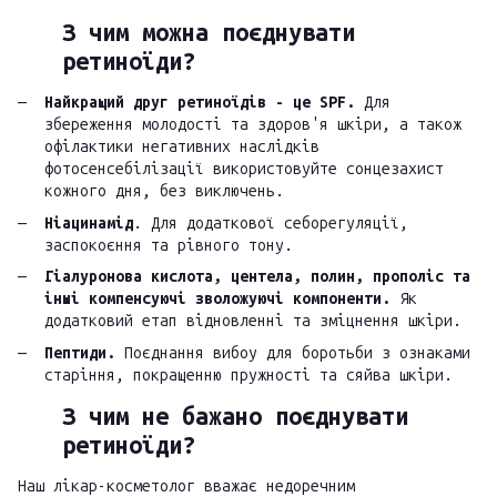
З чим можна поєднувати
ретиноїди?
Найкращий друг ретиноїдів - це SPF.
Для
збереження молодості та здоров'я шкіри, а також
офілактики негативних наслідків
фотосенсебілізації використовуйте сонцезахист
кожного дня, без виключень.
Ніацинамід
. Для додаткової себорегуляції,
заспокоєння та рівного тону.
Гіалуронова кислота, центела, полин, прополіс та
інші компенсуючі зволожуючі компоненти.
Як
додатковий етап відновленні та зміцнення шкіри.
Пептиди.
Поєднання вибоу для боротьби з ознаками
старіння, покращенню пружності та сяйва шкіри.
З чим не бажано поєднувати
ретиноїди?
Наш лікар-косметолог вважає недоречним