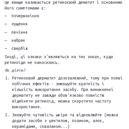
Це явище називається ретиноєвий дематит і основними
його симптомами є:
почервоніння
лущення
печіння
набряк
свербіж
Іноді, ці ознаки з'являються на тих зонах, куди
ретиноїди не наносились.
Як діяти?
Ретиноєвий дерматит дозозалежний, тому при появі
побічних ефектів - зменшуйте кратність і
кількість викоритання засобу. При виникненні
дерматиту не завжди обов'язково повністю
відміняти ретиноїд, можна скоротити частоту
використання.
Знижуйте чутивість шкіри та відновлюйте (можна
додати засоби з центелою, полином, алоє,
керамідами, скваланом...)