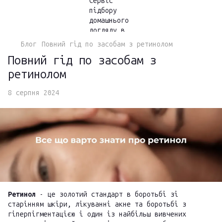
Блог
Повний гід по засобам з ретинолом
Повний гід по засобам з
ретинолом
8 серпня 2024
Ретинол
- це золотий стандарт в боротьбі зі
старінням шкіри, лікуванні акне та боротьбі з
гіперпігментацією і один із найбільш вивчених