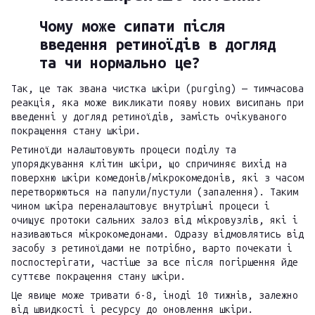
Чому може сипати після
введення ретиноїдів в догляд
та чи нормально це?
Так, це так звана чистка шкіри (purging) — тимчасова
реакція, яка може викликати появу нових висипань при
введенні у догляд ретиноїдів, замість очікуваного
покращення стану шкіри.
Ретиноїди налаштовують процеси поділу та
упорядкування клітин шкіри, що спричиняє вихід на
поверхню шкіри комедонів/мікрокомедонів, які з часом
перетворюються на папули/пустули (запалення). Таким
чином шкіра переналаштовує внутрішні процеси і
очищує протоки сальних залоз від мікровузлів, які і
називаються мікрокомедонами. Одразу відмовлятись від
засобу з ретиноїдами не потрібно, варто почекати і
поспостерігати, частіше за все після погіршення йде
суттєве покращення стану шкіри.
Це явище може тривати 6-8, іноді 10 тижнів, залежно
від швидкості і ресурсу до оновлення шкіри.