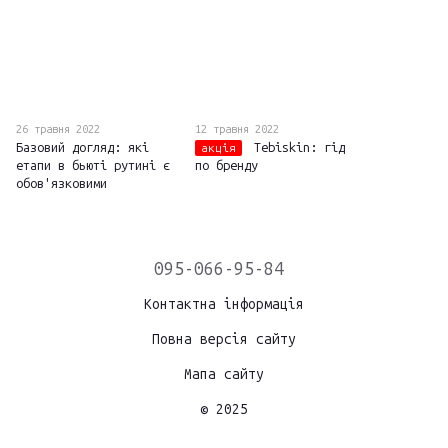
26 травня 2022
12 травня 2022
Базовий догляд: які
Tebiskin: гід
акція
етапи в бьюті рутині є
по бренду
обов'язковими
095-066-95-84
Контактна інформація
Повна версія сайту
Мапа сайту
© 2025