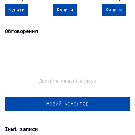
Theramid
4ml mini size
Intelligent
Retinol 3TR M
Купити
Купити
Купити
Обговорення
Додайте перший відгук
Новий коментар
Інші записи