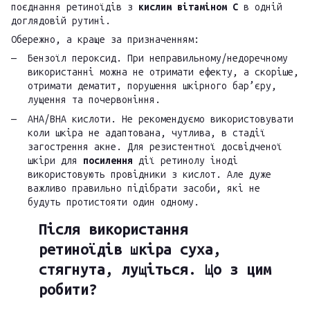
поєднання ретиноїдів з
кислим вітаміном С
в одній
доглядовій рутині.
Обережно, а краще за призначенням:
Бензоїл пероксид. При неправильному/недоречному
використанні можна не отримати ефекту, а скоріше,
отримати дематит, порушення шкірного бар’єру,
лущення та почервоніння.
AHA/BHA
кислоти. Не рекомендуємо використовувати
коли шкіра не адаптована, чутлива, в стадії
загострення акне. Для резистентної досвідченої
шкіри для
посилення
дії ретинолу іноді
використовують провідники з кислот. Але дуже
важливо правильно підібрати засоби, які не
будуть протистояти один одному.
Після використання
ретиноїдів шкіра суха,
стягнута, лущіться. Що з цим
робити?