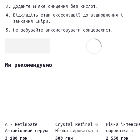
Додайте м'яке очищення без кислот.
Відкладіть етап ексфоліації до відновлення і
звикання шкіри.
Не забувайте викоистовувати сонцезахист.
Ми рекомендуємо
A - Retinoate
Crystal Retinal 6
Нічна інтенси
Антивіковий серум
Нічна сироватка з
сироватка з
з ретинолом
ретиналем 0,06%
ретинолом 0,3
3 180 грн
500 грн
2 550 грн