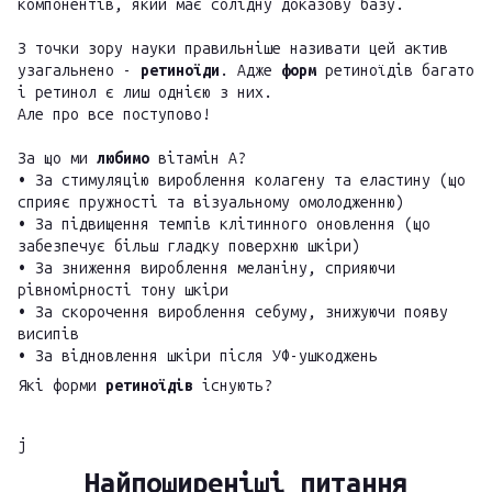
компонентів, який має солідну доказову базу.
З точки зору науки правильніше називати цей актив
узагальнено -
ретиноїди
. Адже
форм
ретиноїдів багато
і ретинол є лиш однією з них.
Але про все поступово!
За що ми
любимо
вітамін А?
• За стимуляцію вироблення колагену та еластину (що
сприяє пружності та візуальному омолодженню)
• За підвищення темпів клітинного оновлення (що
забезпечує більш гладку поверхню шкіри)
• За зниження вироблення меланіну, сприяючи
рівномірності тону шкіри
• За скорочення вироблення себуму, знижуючи появу
висипів
• За відновлення шкіри після УФ-ушкоджень
Які форми
ретиноїдів
існують?
j
Найпоширеніші питання