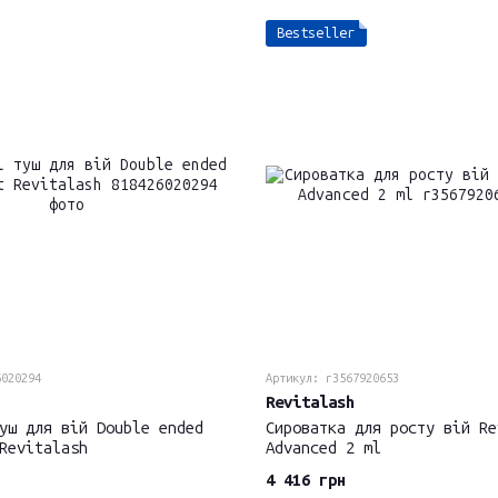
Bestseller
6020294
Артикул: r3567920653
Revitalash
уш для вій Double ended
Cироватка для росту вій Re
Revitalash
Advanced 2 ml
4 416 грн