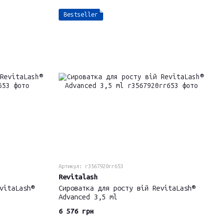
Bestseller
Артикул: r3567920rr653
Revitalash
vitaLash®
Cироватка для росту вій RevitaLash®
Advanced 3,5 ml
6 576 грн