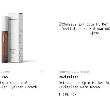
1
85436064
Артикул: 002997362666
 Lab
Revitalash
ідновлення вій
Олівець для брів Hi-Def Br
-Lab Eyelash Growth
Revitalash Warm Brown
1 392 грн