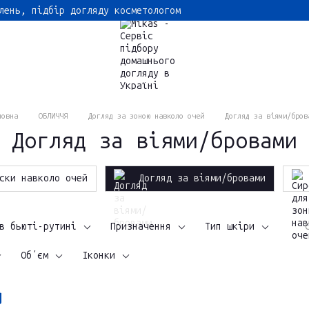
лень, підбір догляду косметологом
ловна
ОБЛИЧЧЯ
Догляд за зоною навколо очей
Догляд за віями/бров
Догляд за віями/бровами
ски навколо очей
Догляд за віями/бровами
в бьюті-рутині
Призначення
Тип шкіри
Обʼєм
Іконки