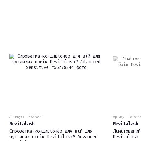
Артикул: r66278344
Артикул: 81842
Revitalash
Revitalash
Сироватка-кондиціонер для вій для
Лімітований
чутливих повік Revitalash® Advanced
Revitalash