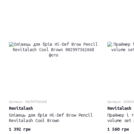
Артикул: 002997362668
Артикул: 81842
Revitalash
Revitalash
Олівець для брів Hi-Def Brow Pencil
Праймер і т
Revitalash Cool Brown
volume set 
1 392 грн
1 560 грн