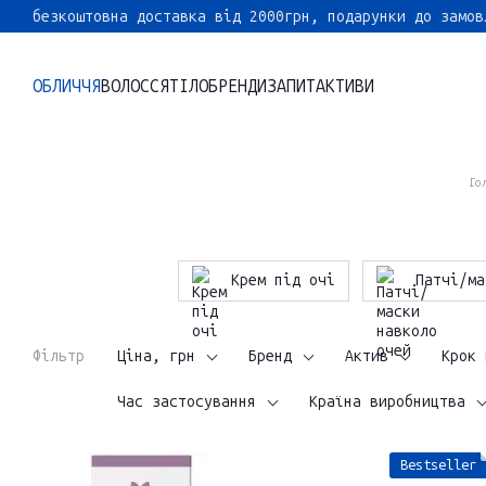
Перейти до основного контенту
безкоштовна доставка від 2000грн, подарунки до замов
ОБЛИЧЧЯ
ВОЛОССЯ
ТІЛО
БРЕНДИ
ЗАПИТ
АКТИВИ
Го
Крем під очі
Патчі/ма
Фільтр
Ціна, грн
Бренд
Актив
Крок 
Час застосування
Країна виробництва
Bestseller