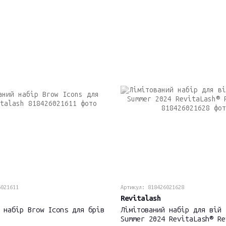
6021611
Артикул: 818426021628
Revitalash
 набір Brow Icons для брів
Лімітований набір для вій 
Summer 2024 RevitaLash® Re