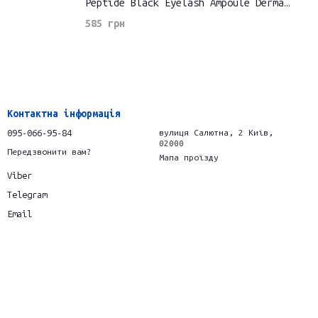
Peptide Black Eyelash Ampoule Derma
Factory
585 грн
Контактна інформація
095-066-95-84
вулиця Салютна, 2 Київ,
02000
Передзвонити вам?
Мапа проїзду
Viber
Telegram
Email