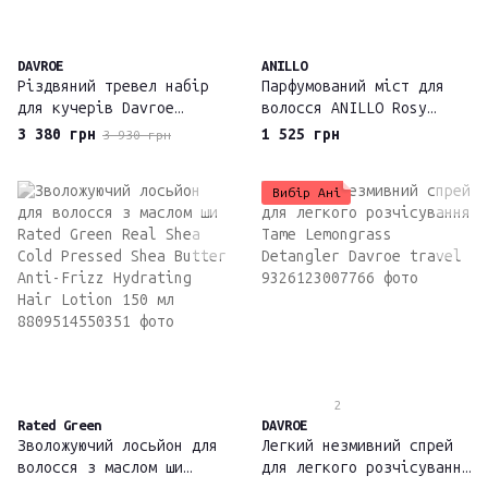
DAVROE
ANILLO
Різдвяний тревел набір
Парфумований міст для
для кучерів Davroe
волосся ANILLO Rosy
Curlicue Travel Pack
Night Parfum Hair Mistv
3 380 грн
1 525 грн
3 930 грн
Вибір Ані
2
Rated Green
DAVROE
Зволожуючий лосьйон для
Легкий незмивний спрей
волосся з маслом ши
для легкого розчісування