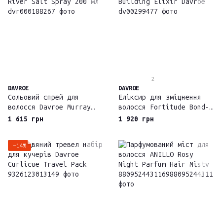
2
DAVROE
DAVROE
Сольовий спрей для
Еліксир для зміцнення
волосся Davroe Murray
волосся Fortitude Bond-
River Salt Spray 200 мл
Building Elixir Davroe
1 615 грн
1 920 грн
−14%