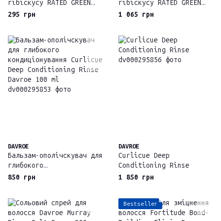
гібіскусу RATED GREEN
гібіскусу RATED GREEN
Cold Brew Hibiscus
Cold Brew Hibiscus
295 грн
1 065 грн
Moisturizing Scalp Pack,
Moisturizing Scalp Pack,
50 мл
200 мл
DAVROE
DAVROE
Бальзам-ополічскувач для
Curlicue Deep
глибокого
Conditioning Rinse
кондиціонування Curlicue
850 грн
1 850 грн
Deep Conditioning Rinse
Davroe 100 ml
Bestseller