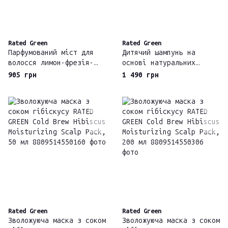
Rated Green
Rated Green
Парфумований міст для
Дитячий шампунь на
волосся лимон-фрезія-
основі натуральних
мускус Rated Green
екстрактів Rated Green
905 грн
1 490 грн
Detangling Perfume Hair
REAL GREEN NATURAL KIDS
Mist-1 Lemon-Freesia-
SHAMPOO, 300 мл
Musk
Rated Green
Rated Green
Зволожуюча маска з соком
Зволожуюча маска з соком