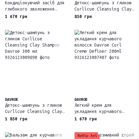
Кондиціонуючий засіб для
Детокс-шампунь з глиною
глибокого зволоження
Curlicue Cleansing Clay
волосся MCT Moisture
Shampoo Davroe 100 мл
1 670 грн
850 грн
Conditioning Treatment
Davroe
DAVROE
DAVROE
Детокс-шампунь з глиною
Легкий крем для
Curlicue Cleansing Clay
укладання курчавого
Shampoo Davroe 300 мл
волосся Davroe Curl
1 850 грн
1 670 грн
Creme Definer 200ml
Вибір Ані