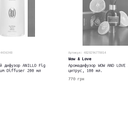
24436348
Артикул: 4820296770014
Wow & Love
й дифузор ANILLO Fig
Аромадифузор WOW AND LOVE 
um Diffuser 200 мл
цитрус, 100 мл.
770 грн