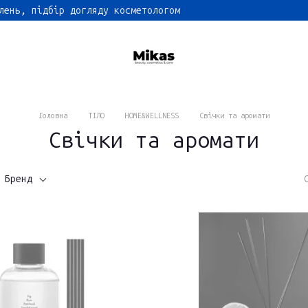
лень, підбір догляду косметологом
Головна
ТІЛО
HOME&WELLNESS
Свічки та аромати
Свічки та аромати
Бренд