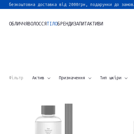
Перейти до основного контенту
безкоштовна доставка від 2000грн, подарунки до замов
ОБЛИЧЧЯ
ВОЛОССЯ
ТІЛО
БРЕНДИ
ЗАПИТ
АКТИВИ
Фільтр
Актив
Призначення
Тип шкіри