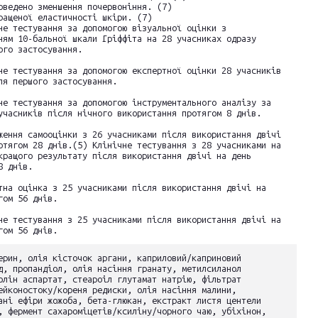
оведено зменшення почервоніння. (7)
ращеної еластичності шкіри. (7)
не тестування за допомогою візуальної оцінки з
ням 10-бальної шкали Гріффіта на 28 учасниках одразу
ого застосування.
не тестування за допомогою експертної оцінки 28 учасників
ля першого застосування.
не тестування за допомогою інструментального аналізу за
учасників після нічного використання протягом 8 днів.
ження самооцінки з 26 учасниками після використання двічі
отягом 28 днів.(5) Клінічне тестування з 28 учасниками на
кращого результату після використання двічі на день
8 днів.
тна оцінка з 25 учасниками після використання двічі на
гом 56 днів.
не тестування з 25 учасниками після використання двічі на
гом 56 днів.
ерин, олія кісточок аргани, каприловий/каприновий
д, пропандіол, олія насіння гранату, метилсиланол
олін аспартат, стеароіл глутамат натрію, фільтрат
ейконостоку/кореня редиски, олія насіння малини,
ані ефіри жожоба, бета-глюкан, екстракт листя центели
, фермент сахароміцетів/ксиліну/чорного чаю, убіхінон,