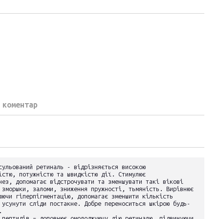
 коментар
сульований ретиналь - відрізняється високою
істю, потужністю та швидкістю дії. Стимулює
нез, допомагає відстрочувати та зменшувати такі вікові
 зморшки, заломи, зниження пружності, тьмяність. Вирівнює
юючи гіперпігментацію, допомагає зменшити кількість
 усунути сліди постакне. Добре переноситься шкірою будь-
.
 пептидів – доповнює омолоджуючу дію ретиналю, підвищуючи