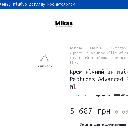
лень, підбір догляду косметологом
Головна
ОБЛИЧЧЯ
Сироватки
Сироватки з ретинолом Allies of sk
Крем нічний антивіковий з ретинале
50 ml
Крем нічний антиві
Peptides Advanced 
ml
В наявності
Артикул: 8885014
5 687 грн
6 6
Увійти
для відображення 
%