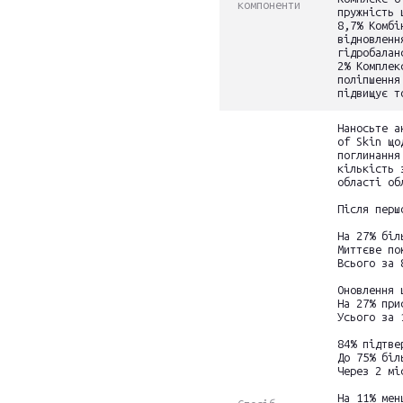
компоненти
пружність 
8,7% Комбі
відновленн
гідробалан
2% Комплек
поліпшення
підвищує т
Наносьте а
of Skin що
поглинання
кількість 
області об
Після перш
На 27% біл
Миттєве по
Всього за 
Оновлення 
На 27% при
Усього за 
84% підтве
До 75% біл
Через 2 мі
На 11% мен