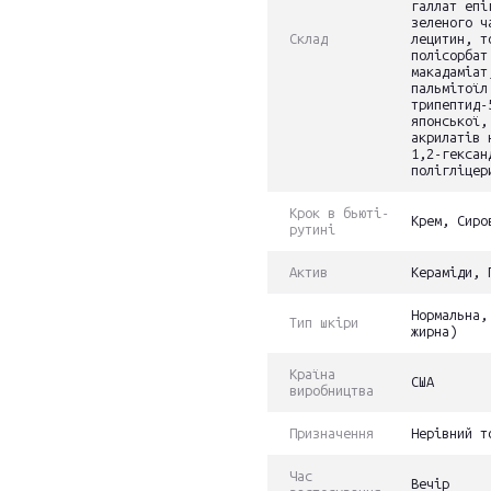
галлат епі
зеленого ч
Склад
лецитин, т
полісорбат
макадаміат
пальмітоїл
трипептид-
японської,
акрилатів 
1,2-гексан
полігліцер
Крок в бьюті-
Крем, Сиро
рутині
Актив
Кераміди, 
Нормальна,
Тип шкіри
жирна)
Країна
США
виробництва
Призначення
Нерівний т
Час
Вечір