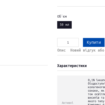
Обʼєм
50 мл
Купити
Опис
Новий відгук або
Характеристики
0,1% інкап
біодоступн
колагеноге
ознаки, як
тон освітл
висипів та
якого типу
Активні
Комплекс 6