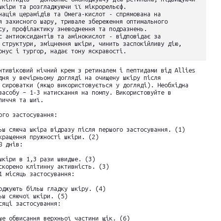
шкіри та розгладжуючи її мікрорельєф.
нація церамідів та Омега-кислот - спрямована на
я захисного шару, тривале збереження оптимального
су, профілактику зневоднення та подразнень.
с антиоксидантів та амінокислот - відповідає за
 структури, зміцнення шкіри, чинить заспокійливу дію,
онус і тургор, надає тону яскравості.
нтивіковий нічний крем з ретиналем і пептидами від Allies
дня у вечірньому догляді на очищену шкіру після
 сироватки (якщо використовується у догляді). Необхідна
засобу – 1-3 натискання на помпу. Використовуйте в
личчя та шиї.
ого застосування:
ьш сяюча шкіра відразу після першого застосування. (1)
кращення пружності шкіри. (2)
8 днів:
шкіри в 1,3 рази швидше. (3)
скорено клітинну активність. (3)
1 місяць застосування:
рджують більш гладку шкіру. (4)
ьш сяючої шкіри. (5)
сяці застосування:
ше обвисання верхньої частини щік. (6)