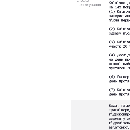
Спосіб
Клінічно д
застосування
На 14% пок
(1) Клініч
використан
після перш
(2) Клініч
одразу піс
(3) Клініч
участю 20 
(4) Дослід
на день пр
основі най
протягом 2
(6) Експер
день протя
(7) Клініч
день протя
Вода, гліц
тригліцери
гідроксипр
ферменту л
гідролізов
азіатської