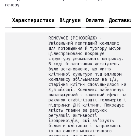
генезу
Характеристики
Відгуки
Оплата
Доставка
RENOVAGE (РЕНОВЕЙДЖ) -
Унікальний пептидний комплекс
для потовщення й тургору шкіри
цілеспрямовано покращує
структуру дермального матриксу.
В ході біологічних досліджень
було встановлено, що життя
клітинної культури під впливом
комплексу збільшилася на 1/3,
старіння клітин сповільнилося на
3,5 місяці. Комплекс забезпечує
омолоджуючий і захисний ефект за
рахунок стабілізації теломерів і
підтримки ДНК клітини. Покращує
якість тканин за рахунок
регуляції активності
ізопреноїдів, які зв'язують
білки в клітинах і направляють
їх на синтез міжклітинного