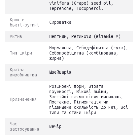
vinifera (Grape) seed oil,
Teprenone, Tocopherol.
Крок в
Сироватка
бьюті-рутині
Актив
Пептиди, Ретиноїд (вітамін А)
Нормальна, Себодефіцитна (суха),
Тип шкіри
Себопрофіцитна (комбінована,
жирна)
Країна
Швейцарія
виробництва
Розширені пори, Втрата
пружності, Вікові зміни,
Застійні плями після висипань,
Призначення
Постакне, Пігментація чи
підвищена схильність до неї, Всі
типи та стани шкіри
Час
Вечір
застосування