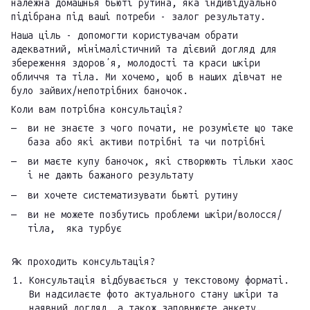
належна домашнья бьюті рутина, яка індивідуально
підібрана під ваші потреби - залог результату.
Наша ціль - допомогти користувачам обрати
адекватний, мінімалістичний та дієвий догляд для
збереження здоровʼя, молодості та краси шкіри
обличчя та тіла. Ми хочемо, щоб в наших дівчат не
було зайвих/непотрібних баночок.
Коли вам потрібна консультація?
ви не знаєте з чого почати, не розумієте що таке
база або які активи потрібні та чи потрібні
ви маєте купу баночок, які створюють тільки хаос
і не дають бажаного результату
ви хочете систематизувати бьюті рутину
ви не можете позбутись проблеми шкіри/волосся/
тіла, яка турбує
Як проходить консультація?
Консультація відбувається у текстовому форматі.
Ви надсилаєте фото актуального стану шкіри та
наявний догляд, а також заповнюєте анкету.