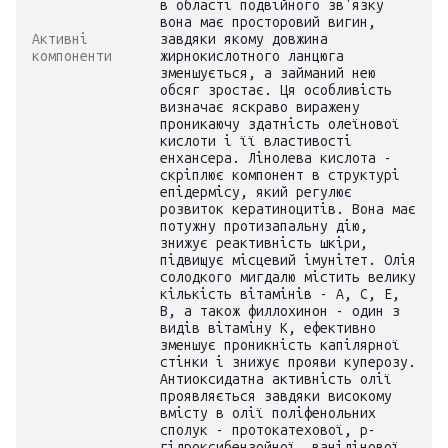
в області подвійного зв'язку
вона має просторовий вигин,
Активні
завдяки якому довжина
компоненти
жирнокислотного ланцюга
зменшується, а займаний нею
обсяг зростає. Ця особливість
визначає яскраво виражену
проникаючу здатність олеїнової
кислоти і її властивості
енхансера. Лінолева кислота -
скріплює компонент в структурі
епідермісу, який регулює
розвиток кератиноцитів. Вона має
потужну протизапальну дію,
знижує реактивність шкіри,
підвищує місцевий імунітет. Олія
солодкого мигдалю містить велику
кількість вітамінів - А, С, Е,
В, а також филлохинон - один з
видів вітаміну К, ефективно
зменшує проникність капілярної
стінки і знижує прояви куперозу.
Антиоксидатна активність олії
проявляється завдяки високому
вмісту в олії поліфенольних
сполук - протокатехової, р-
гідроксибензойної, ванілінової