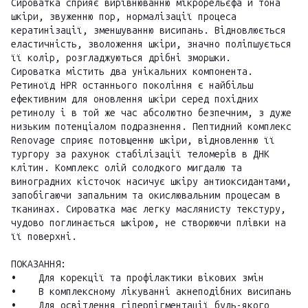
Сироватка сприяє вирівнюванню мікрорельєфа й тона
шкіри, звуженню пор, нормалізації процеса
кератинізації, зменшуванню висипань. Відновлюється
еластичність, зволоження шкіри, значно поліпшується
її колір, розгладжуються дрібні зморшки.
Сироватка містить два унікальних компонента.
Ретиноїд HPR останнього покоління є найбільш
ефективним для оновлення шкіри серед похідних
ретинолу і в той же час абсолютно безпечним, з дуже
низьким потенціалом подразнення. Пептидний комплекс
Renovage сприяє потовщенню шкіри, відновленню її
тургору за рахунок стабілізації теломерів в ДНК
клітин. Комплекс олій солодкого мигдалю та
виноградних кісточок насичує шкіру антиоксидантами,
запобігаючи запальним та окислювальним процесам в
тканинах. Сироватка має легку маслянисту текстуру,
чудово поглинається шкірою, не створюючи плівки на
її поверхні.
ПОКАЗАННЯ:
• Для корекції та профілактики вікових змін
• В комплексному лікуванні акнеподібних висипань
• Для освітлення гіперпігментації будь-якого