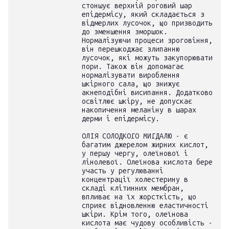
стоншує верхній роговий шар
епідермісу, який складається з
відмерлих лусочок, що призводить
до зменшення зморшок.
Нормалізуючи процеси зроговіння,
він перешкоджає злипанню
лусочок, які можуть закупорювати
пори. Також він допомагає
нормалізувати вироблення
шкірного сала, що знижує
акнеподібні висипання. Додатково
освітлює шкіру, не допускає
накопичення меланіну в шарах
дерми і епідермісу.
ОЛІЯ СОЛОДКОГО МИГДАЛЮ - є
багатим джерелом жирних кислот,
у першу чергу, олеїнової і
лінолевої. Олеїнова кислота бере
участь у регулюванні
концентрації холестерину в
складі клітинних мембран,
впливає на їх жорсткість, що
сприяє відновленню еластичності
шкіри. Крім того, олеїнова
кислота має чудову особливість -