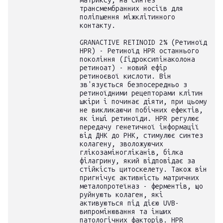
матриксу, на синтез
трансмембранних носіїв для
поліпшення міжклітинного
контакту.
GRANACTIVE RETINOID 2% (Ретиноїд
HPR) - Ретиноїд HPR останнього
покоління (Гідроксипінаколона
ретиноат) - новий ефір
ретиноєвої кислоти. Він
зв'язується безпосередньо з
ретиноїдними рецепторами клітин
шкіри і починає діяти, при цьому
не викликаючи побічних ефектів,
як інші ретиноїди. HPR регулює
передачу генетичної інформації
від ДНК до РНК, стимулює синтез
колагену, зволожуючих
глікозаміногліканів, білка
філагрину, який відповідає за
стійкість цитоскелету. Також він
пригнічує активність матричних
металопротеїназ - ферментів, що
руйнують колаген, які
активуються під дією UVB-
випромінювання та інших
патологічних факторів. HPR