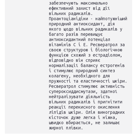
забезпечують максимально
ефективний захист від дії
вільних радикалів.
Проантоціанідіни - найпотужніший
природний антиоксидант, дія
якого щодо вільних радикалів у
багато разів перевищує
антиоксидантний потенціал
вітамінів С і Е. Ресвератрол за
своєю структурою і біологічною
функцією схожий з естрадіолом,
відповідно він сприяє
нормалізації балансу естрогенів
і стимулює природний синтез
колагену, необхідного для
пружності та еластичності шкіри.
Ресвератрол стимулює активність
супероксиддисмутази, здатної
нейтралізувати діяльність
вільних радикалів і пригнітити
реакції перекисного окислення
ліпідів шкіри. Олія виноградних
кісточок дуже легка і ніжна,
швидко вбирається, не залишає
жирної плівки.