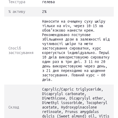
Текстура
гелева
% активу
2%
Наносити на очищену суху шкіру
тільки на ніч, через 10-15 хв
обов’язково нанести крем.
Рекомендовано поступове
збільшення дози в залежності від
чутливості шкіри та мети
Спосіб
застосування сироватки, курс
застосування
корегується індивідуально. Перші
10 днів використовуємо сироватку
один раз в три дні. З 11 по 20
день використовуємо через день,
з 21 дня переходимо на щоденне
застосування. Повний курс – 60
днів.
Caprylic/Capric triglyceride,
Dicaprylyl carbonate,
Dimethicone, Dicaprylyl ether,
Dimethyl isosorbide, Tocopheryl
Склад
acetate, Hydroxypinacolone
retinoate, Prunus amygdalus
dulcis (Sweet almond) oil, Vitis