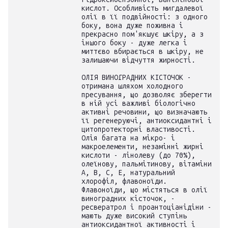
кислот. Особливість мигдалевої
олії в її подвійності: з одного
боку, вона дуже поживна і
прекрасно пом'якшує шкіру, а з
іншого боку - дуже легка і
миттєво вбирається в шкіру, не
залишаючи відчуття жирності.
ОЛІЯ ВИНОГРАДНИХ КІСТОЧОК -
отримана шляхом холодного
пресування, що дозволяє зберегти
в ній усі важливі біологічно
активні речовини, що визначають
її регенеруючі, антиоксидантні і
цитопротекторні властивості.
Олія багата на мікро- і
макроелементи, незамінні жирні
кислоти - лінолеву (до 70%),
олеїнову, пальмітинову, вітаміни
А, В, С, Е, натуральний
хлорофіл, флавоноїди.
Флавоноїди, що містяться в олії
виноградних кісточок, -
ресвератрол і проантоціанідіни -
мають дуже високий ступінь
антиоксидантної активності і