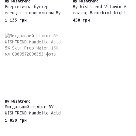
By Wishtrend
By Wishtrend
Енергетична бустер-
By Wishtrend Vitamin A-
есенція з прополісом By
mazing Bakuchiol Night
Wishtrend Propolis
Cream
1 135 грн
450 грн
Energy Boosting Essence
100 мл
By Wishtrend
Мигдальний пілінг BY
WISHTREND Mandelic Acid
5% Skin Prep Water 150
1 050 грн
мл