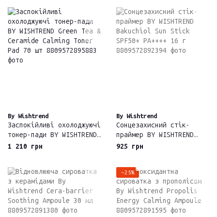
Serum
Barrier Cream 50 мл
By Wishtrend
By Wishtrend
Заспокійливі охолоджуючі
Сонцезахисний стік-
тонер-пади BY WISHTREND
праймер BY WISHTREND
Green Tea & Ceramide
Bakuchiol Sun Stick
1 210 грн
925 грн
Calming Toner Pad 70 шт
SPF50+ PA++++ 16 г
−25%