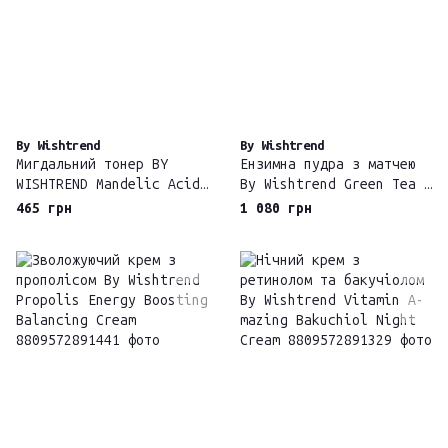
By Wishtrend
By Wishtrend
Мигдальний тонер BY
Ензимна пудра з матчею
WISHTREND Mandelic Acid
By Wishtrend Green Tea &
5% Skin Prep Water 30мл
Enzyme Powder Wash
465 грн
1 080 грн