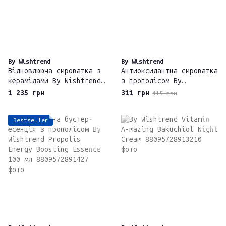
By Wishtrend
By Wishtrend
Відновлююча сироватка з
Антиоксидантна сироватка
керамідами By Wishtrend
з прополісом By
Cera-barrier Soothing
Wishtrend Propolis
1 235 грн
311 грн
415 грн
Ampoule 30 мл
Energy Calming Ampoule
Bestseller