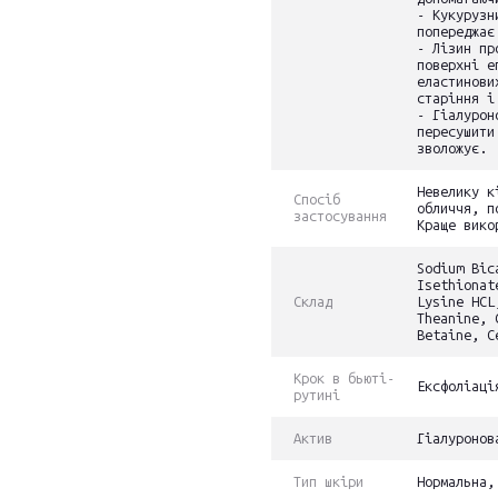
- Кукурузн
попереджає
- Лізин пр
поверхні е
еластинови
старіння і
- Гіалурон
пересушити
зволожує.
Невелику к
Спосіб
обличчя, п
застосування
Краще вико
Sodium Bic
Isethionat
Склад
Lysine HCL
Theanine, 
Betaine, C
Крок в бьюті-
Ексфоліаці
рутині
Актив
Гіалуронов
Тип шкіри
Нормальна,