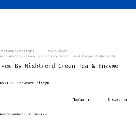
Пілінги/ексфоліація
Ензимна пудра
имна пудра з матчею By Wishtrend Green Tea & Enzyme Powder Wash
тчею By Wishtrend Green Tea & Enzyme
891168
Написати відгук
Порівняти
В бажання
накопичувальної знижки