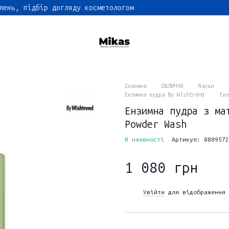
лень, підбір догляду косметологом
Головна
ОБЛИЧЧЯ
Маски
Ензимна пудра By Wishtrend
Енз
Ензимна пудра з ма
Powder Wash
В наявності
Артикул: 8809572
1 080 грн
Увійти
для відображення 
%