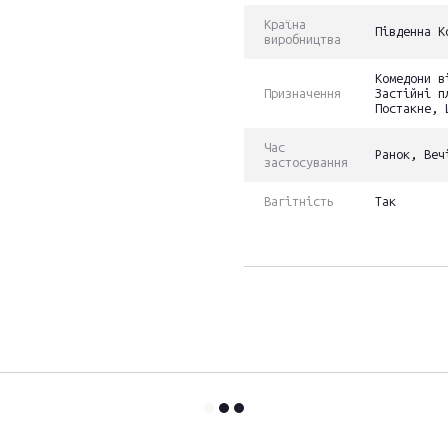
Країна
Південна К
виробництва
Комедони в
Призначення
Застійні п
Постакне, 
Час
Ранок, Веч
застосування
Вагітність
Так