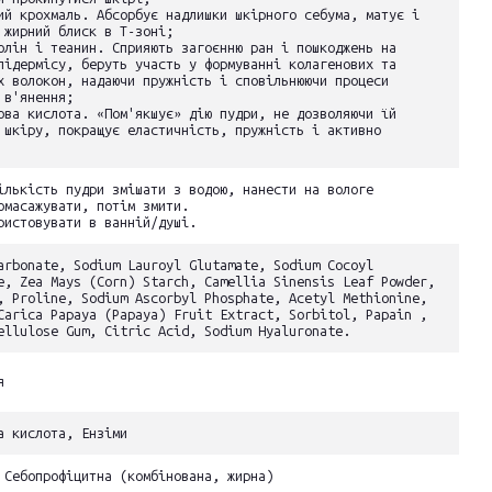
ий крохмаль. Абсорбує надлишки шкірного себума, матує і
 жирний блиск в Т-зоні;
олін і теанин. Сприяють загоєнню ран і пошкоджень на
підермісу, беруть участь у формуванні колагенових та
х волокон, надаючи пружність і сповільнюючи процеси
 в'янення;
ова кислота. «Пом'якшує» дію пудри, не дозволяючи їй
 шкіру, покращує еластичність, пружність і активно
ількість пудри змішати з водою, нанести на вологе
омасажувати, потім змити.
ристовувати в ванній/душі.
arbonate, Sodium Lauroyl Glutamate, Sodium Cocoyl
e, Zea Mays (Corn) Starch, Camellia Sinensis Leaf Powder,
, Proline, Sodium Ascorbyl Phosphate, Acetyl Methionine,
Carica Papaya (Papaya) Fruit Extract, Sorbitol, Papain ,
ellulose Gum, Citric Acid, Sodium Hyaluronate.
я
а кислота, Ензіми
 Себопрофіцитна (комбінована, жирна)