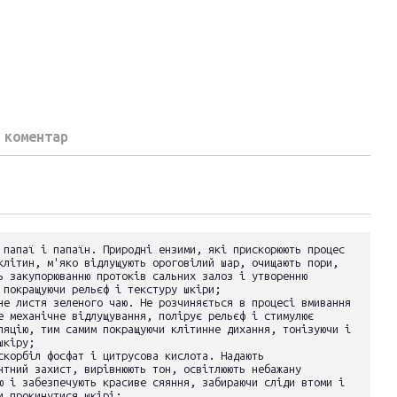
 коментар
 папаї і папаїн. Природні ензими, які прискорюють процес
клітин, м'яко відлущують ороговілий шар, очищають пори,
ь закупорюванню протоків сальних залоз і утворенню
 покращуючи рельєф і текстуру шкіри;
не листя зеленого чаю. Не розчиняється в процесі вмивання
е механічне відлущування, полірує рельєф і стимулює
ляцію, тим самим покращуючи клітинне дихання, тонізуючи і
шкіру;
скорбіл фосфат і цитрусова кислота. Надають
нтний захист, вирівнюють тон, освітлюють небажану
ю і забезпечують красиве сяяння, забираючи сліди втоми і
и прокинутися шкірі;