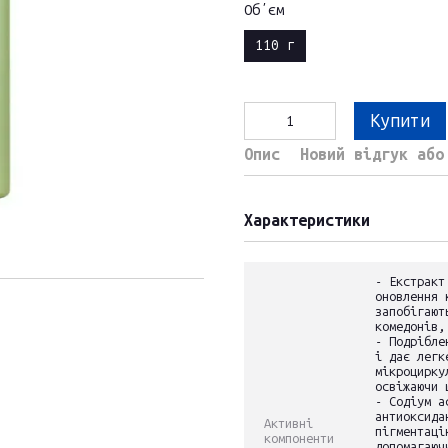
Обʼєм
110 г
Купити
Опис
Новий відгук або
Характеристики
- Екстракт
оновлення 
запобігают
комедонів,
- Подрібле
і дає легк
мікроцирку
освіжаючи 
- Содіум а
антиоксида
Активні
пігментаці
компоненти
допомагаюч