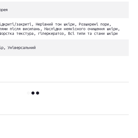
орея
ідкриті/закриті, Нерівний тон шкіри, Розширені пори,
лями після висипань, Наслідки неякісного очищення шкіри,
Шорстка текстура, гіперкератоз, Всі типи та стани шкіри
ір, Універсальний