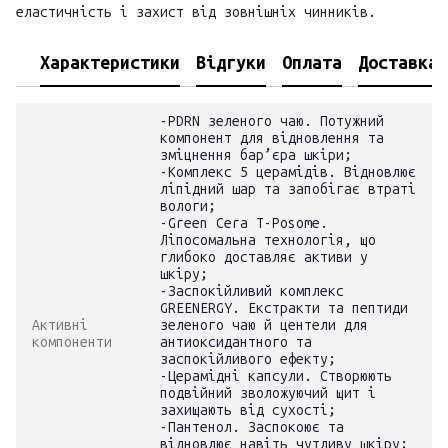
еластичність і захист від зовнішніх чинників.
Характеристики
Відгуки
Оплата
Доставка
-PDRN зеленого чаю. Потужний
компонент для відновлення та
зміцнення бар’єра шкіри;
-Комплекс 5 церамідів. Відновлює
ліпідний шар та запобігає втраті
вологи;
-Green Cera T-Posome.
Ліпосомальна технологія, що
глибоко доставляє активи у
шкіру;
-Заспокійливий комплекс
GREENERGY. Екстракти та пептиди
Активні
зеленого чаю й центели для
компоненти
антиоксидантного та
заспокійливого ефекту;
-Церамідні капсули. Створюють
подвійний зволожуючий щит і
захищають від сухості;
-Пантенол. Заспокоює та
відновлює навіть чутливу шкіру;