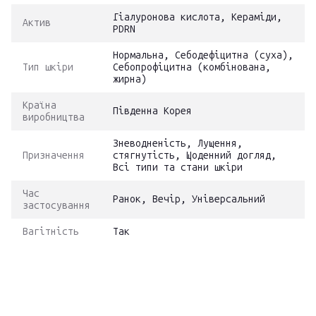
Гіалуронова кислота, Кераміди,
Актив
PDRN
Нормальна, Себодефіцитна (суха),
Тип шкіри
Себопрофіцитна (комбінована,
жирна)
Країна
Південна Корея
виробництва
Зневодненість, Лущення,
Призначення
стягнутість, Щоденний догляд,
Всі типи та стани шкіри
Час
Ранок, Вечір, Універсальний
застосування
Вагітність
Так