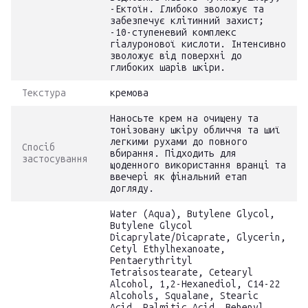
-Ектоїн. Глибоко зволожує та
забезпечує клітинний захист;
-10-ступеневий комплекс
гіалуронової кислоти. Інтенсивно
зволожує від поверхні до
глибоких шарів шкіри.
Текстура
кремова
Наносьте крем на очищену та
тонізовану шкіру обличчя та шиї
легкими рухами до повного
Спосіб
вбирання. Підходить для
застосування
щоденного використання вранці та
ввечері як фінальний етап
догляду.
Water (Aqua), Butylene Glycol,
Butylene Glycol
Dicaprylate/Dicaprate, Glycerin,
Cetyl Ethylhexanoate,
Pentaerythrityl
Tetraisostearate, Cetearyl
Alcohol, 1,2-Hexanediol, C14-22
Alcohols, Squalane, Stearic
Acid, Palmitic Acid, Behenyl