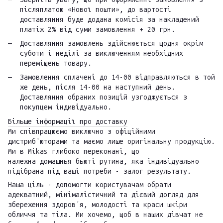
післяплатою «Нової пошти», до вартості
доставляння буде додана комісія за накладений
платіж 2% від суми замовлення + 20 грн.
Доставляння замовлень здійснюється щодня окрім
суботи і неділі за виключенням необхідних
переміщень товару.
Замовлення сплачені до 14-00 відправляються в той
же день, після 14-00 на наступний день.
Доставляння обраних позицій узгоджується з
покупцем індивідуально.
Більше інформації про доставку
Ми співпрацюємо виключно з офіційними
дистриб'юторами та маємо лише оригінальну продукцію.
Ми в Mikas глибоко переконані, що
належна домашнья бьюті рутина, яка індивідуально
підібрана під ваші потреби - залог результату.
Наша ціль - допомогти користувачам обрати
адекватний, мінімалістичний та дієвий догляд для
збереження здоровʼя, молодості та краси шкіри
обличчя та тіла. Ми хочемо, щоб в наших дівчат не