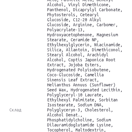
Alcohol, Vinyl Dimethicone,
Panthenol, Dicaprylyl Carbonate,
Phytosterols, Cetearyl
Glucoside, C12-20 Alkyl
Glucoside, Arginine, Carbomer,
Polyacrylate-13,
Hydroxyacetophenone, Magnesium
Stearate, Ceramide NP,
Ethylhexylglycerin, Niacinamide,
Silica, Allantoin, Dimethiconol,
Stearyl Alcohol, Arachidyl
Alcohol, Coptis Japonica Root
Extract, Jojoba Esters,
Hydrogenated Polyisobutene,
Coco-Glucoside, Camellia
Sinensis Leaf Extract,
Helianthus Annuus (Sunflower)
Seed Wax, Hydrogenated Lecithin,
Polyglyceryl-10 Laurate,
Ethylhexyl Palmitate, Sorbitan
Isostearate, Sodium DNA,
Склад
Polyglyceryn-3, Cholesterol,
Alcohol Denat.,
Phosphatidylcholine, Sodium
Dilauramidoglutamide Lysine,
Tocopherol, Maltodextrin,