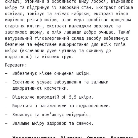
складі, отримана з особливого виду лосося, відновлює
шкіру та підтримує її здоровий стан. Екстракт огірка
освіжає, тонізує та знімає набряки, екстракт вівса
вирівнює рельєф шкіри, алое вера запобігає процесам
старіння клітин, екстракт календули зволожує та
заспокоює дерму, а олія лаванди добре очищає. Такий
натуральний гіпоалергенний склад засобу забезпечує
безпечне та ефективне використання для всіх типів
шкіри (включаючи дуже чутливу та схильну до
подразнень) та вікових груп.
Переваги:
Забезпечує ніжне очищення шкіри.
Ефективно усуває забруднення та залишки
декоративної косметики.
Відновлює природній pH 5,5 шкіри.
Бореться з запаленнями та подразненнями.
Зволожує та пом’якшує епідерміс.
Залишає шкіру здоровою та сяючою.