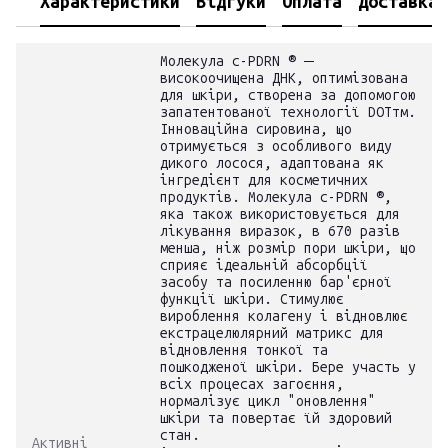
Характеристики
Відгуки
Оплата
Доставка
Молекула c-PDRN ® ─
високоочищена ДНК, оптимізована
для шкіри, створена за допомогою
запатентованої технології DOTтм.
Інноваційна сировина, що
отримується з особливого виду
дикого лосося, адаптована як
інгредієнт для косметичних
продуктів. Молекула c-PDRN ®,
яка також використовується для
лікування виразок, в 670 разів
менша, ніж розмір пори шкіри, що
сприяє ідеальній абсорбції
засобу та посиленню бар'єрної
функції шкіри. Стимулює
вироблення колагену і відновлює
екстрацелюлярний матрикс для
відновлення тонкої та
пошкодженої шкіри. Бере участь у
всіх процесах загоєння,
нормалізує цикл "оновлення"
шкіри та повертає їй здоровий
стан.
Активні