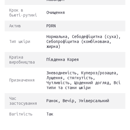
Крок в
Очищення
бьюті-рутині
Актив
PDRN
Нормальна, Себодефіцитна (суха),
Тип шкіри
Себопрофіцитна (комбінована,
жирна)
Країна
Південна Корея
виробництва
Зневодненість, Купероз/розацеа,
Лущення, стягнутість,
Призначення
Чутливість, Щоденний догляд, Всі
типи та стани шкіри
Час
Ранок, Вечір, Універсальний
застосування
Вагітність
Так