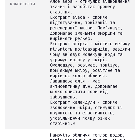
Алое вера - стимулює відновлення
компоненти
тканин і запобігає процесу
старіння.
Екстракт вівса - сприяє
підтягуванню, тонізації та
регенерації шкіри. Пом'якшує,
допомагає зменшити зморшки та
вирівняти рельєф.
Екстракт огірка - містить велику
кількість полісахаридів, завдяки
чому зв'язує молекули води та
утримує вологу у шкірі.
Омолоджує, освіжає, тонізує,
пом'якшує шкіру, освітлює та
вирівнює колір обличчя.
Лавандова олія - має
антисептичну дію, допомагає
м'яко очистити пори від
забруднень.
Екстракт календули - сприяє
зволоженню шкіри, стимулює її
пружність та еластичність,
уповільнюючи появу ознак
старіння.м
Намочіть обличчя теплою водою,