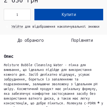
2 650 грн
Купити
Увійти
для відображення накопичувальної знижки
%
До обраного
Порівняти
Опис
Moisture Bubble Cleansing Water - пінка для
вмивання, що ідеально підійде для використання
кожного дня. Засіб делікатно відлущує, усуває
забруднення, бореться із запаленнями та
подразненнями, залишаючи зволожену з ідеальним pH
шкіру. Косметичний продукт має унікальну формулу,
яка забезпечує комфортне застосування засобу без
використання ватного диска, а також має легку
консистенцію, що добре піниться. Молекула c-PDRN ® у