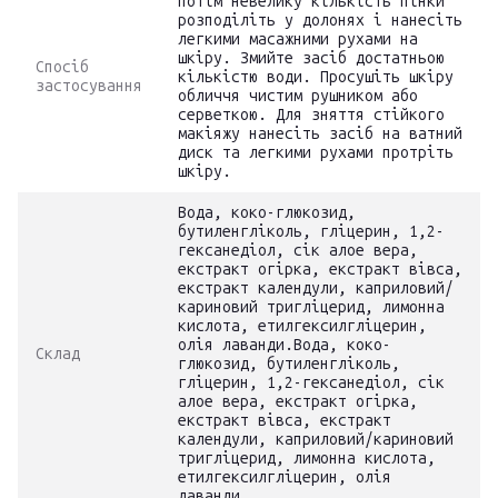
потім невелику кількість пінки
розподіліть у долонях і нанесіть
легкими масажними рухами на
шкіру. Змийте засіб достатньою
Спосіб
кількістю води. Просушіть шкіру
застосування
обличчя чистим рушником або
серветкою. Для зняття стійкого
макіяжу нанесіть засіб на ватний
диск та легкими рухами протріть
шкіру.
Вода, коко-глюкозид,
бутиленгліколь, гліцерин, 1,2-
гексанедіол, сік алое вера,
екстракт огірка, екстракт вівса,
екстракт календули, каприловий/
кариновий тригліцерид, лимонна
кислота, етилгексилгліцерин,
олія лаванди.Вода, коко-
Склад
глюкозид, бутиленгліколь,
гліцерин, 1,2-гексанедіол, сік
алое вера, екстракт огірка,
екстракт вівса, екстракт
календули, каприловий/кариновий
тригліцерид, лимонна кислота,
етилгексилгліцерин, олія
лаванди.