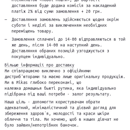
доставляння буде додана комісія за накладений
платіж 2% від суми замовлення + 20 грн.
Доставляння замовлень здійснюється щодня окрім
суботи і неділі за виключенням необхідних
переміщень товару.
Замовлення сплачені до 14-00 відправляються в той
же день, після 14-00 на наступний день.
Доставляння обраних позицій узгоджується з
покупцем індивідуально.
Більше інформації про доставку
Ми співпрацюємо виключно з офіційними
дистриб'юторами та маємо лише оригінальну продукцію.
Ми в Mikas глибоко переконані, що
належна домашнья бьюті рутина, яка індивідуально
підібрана під ваші потреби - залог результату.
Наша ціль - допомогти користувачам обрати
адекватний, мінімалістичний та дієвий догляд для
збереження здоровʼя, молодості та краси шкіри
обличчя та тіла. Ми хочемо, щоб в наших дівчат не
було зайвих/непотрібних баночок.