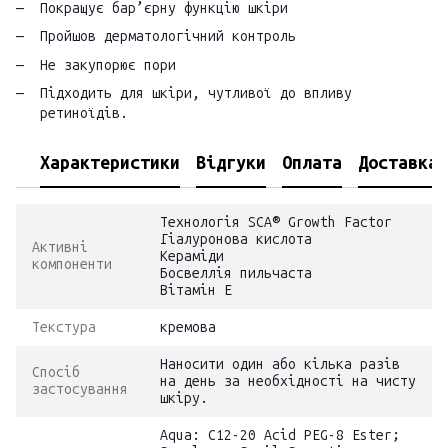
Покращує бар’єрну функцію шкіри
Пройшов дерматологічний контроль
Не закупорює пори
Підходить для шкіри, чутливої до впливу
ретиноїдів.
Характеристики
Відгуки
Оплата
Доставка
Технологія SCA® Growth Factor
Гіалуронова кислота
Активні
Кераміди
компоненти
Босвеллія пильчаста
Вітамін Е
Текстура
кремова
Наносити один або кілька разів
Спосіб
на день за необхідності на чисту
застосування
шкіру.
Aqua: C12-20 Acid PEG-8 Ester;