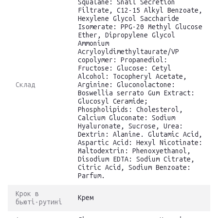
Squalane: Snail Secretion
Filtrate, C12-15 Alkyl Benzoate,
Hexylene Glycol Saccharide
Isomerate: PPG-20 Methyl Glucose
Ether, Dipropylene Glycol
Ammonium
Acryloyldimethyltaurate/VP
copolymer: Propanediol:
Fructose: Glucose: Cetyl
Alcohol: Tocopheryl Acetate,
Склад
Arginine: Gluconolactone:
Boswellia serrato Gum Extract:
Glucosyl Ceramide;
Phospholipids: Cholesterol,
Calcium Gluconate: Sodium
Hyaluronate, Sucrose, Urea:
Dextrin: Alanine. Glutamic Acid,
Aspartic Acid: Hexyl Nicotinate:
Maltodextrin: Phenoxyethanol,
Disodium EDTA: Sodium Citrate,
Citric Acid, Sodium Benzoate:
Parfum.
Крок в
Крем
бьюті-рутині