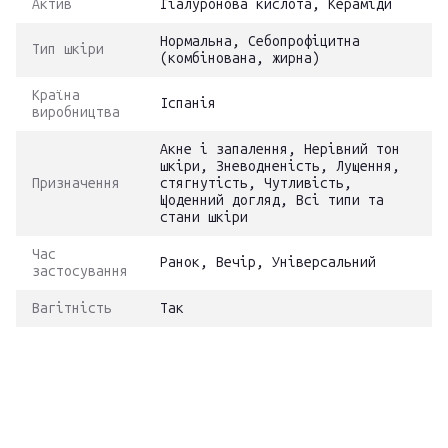
Актив
Гіалуронова кислота, Кераміди
Нормальна, Себопрофіцитна
Тип шкіри
(комбінована, жирна)
Країна
Іспанія
виробництва
Акне і запалення, Нерівний тон
шкіри, Зневодненість, Лущення,
Призначення
стягнутість, Чутливість,
Щоденний догляд, Всі типи та
стани шкіри
Час
Ранок, Вечір, Універсальний
застосування
Вагітність
Так