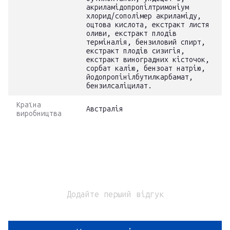
акриламідопропілтримоніум
хлорид/сополімер акриламіду,
оцтова кислота, екстракт листя
оливи, екстракт плодів
терміналія, бензиловий спирт,
екстракт плодів сизигія,
екстракт виноградних кісточок,
сорбат калію, бензоат натрію,
йодопропінілбутилкарбамат,
бензилсаліцилат.
Країна
Австралія
виробництва
Додайте перший відгук