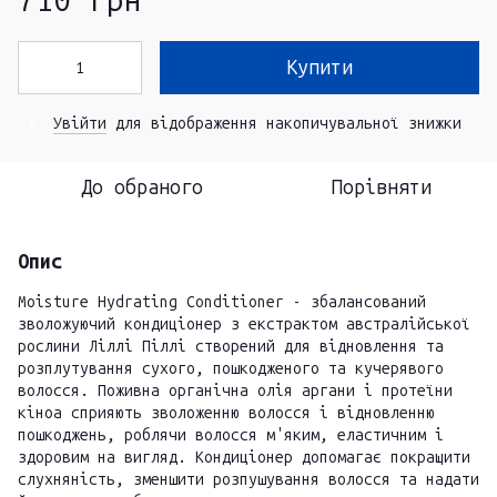
710 грн
Купити
Увійти
для відображення накопичувальної знижки
%
До обраного
Порівняти
Опис
Moisture Hydrating Conditioner - збалансований
зволожуючий кондиціонер з екстрактом австралійської
рослини Ліллі Піллі створений для відновлення та
розплутування сухого, пошкодженого та кучерявого
волосся. Поживна органічна олія аргани і протеїни
кіноа сприяють зволоженню волосся і відновленню
пошкоджень, роблячи волосся м'яким, еластичним і
здоровим на вигляд. Кондиціонер допомагає покращити
слухняність, зменшити розпушування волосся та надати