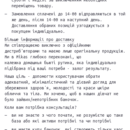
суботи і неділі за виключенням необхідних
переміщень товару.
Замовлення сплачені до 14-00 відправляються в той
же день, після 14-00 на наступний день.
Доставляння обраних позицій узгоджується з
покупцем індивідуально.
Більше інформації про доставку
Ми співпрацюємо виключно з офіційними
дистриб'юторами та маємо лише оригінальну продукцію.
Ми в Mikas глибоко переконані, що
належна домашнья бьюті рутина, яка індивідуально
підібрана під ваші потреби - залог результату.
Наша ціль - допомогти користувачам обрати
адекватний, мінімалістичний та дієвий догляд для
збереження здоровʼя, молодості та краси шкіри
обличчя та тіла. Ми хочемо, щоб в наших дівчат не
було зайвих/непотрібних баночок.
Коли вам потрібна консультація?
ви не знаєте з чого почати, не розумієте що таке
база або які активи потрібні та чи потрібні
ви маєте купу баночок, які створюють тільки хаос