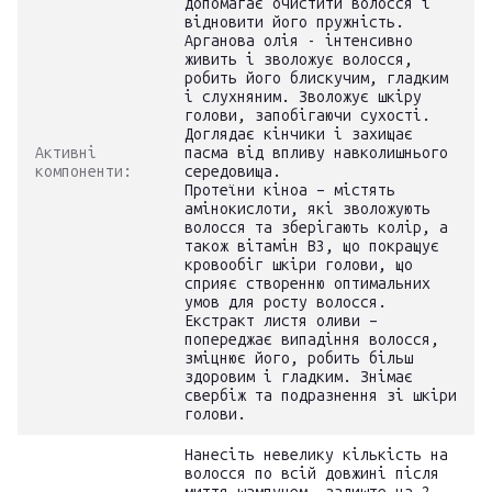
допомагає очистити волосся і
відновити його пружність.
Арганова олія - інтенсивно
живить і зволожує волосся,
робить його блискучим, гладким
і слухняним. Зволожує шкіру
голови, запобігаючи сухості.
Доглядає кінчики і захищає
Активні
пасма від впливу навколишнього
компоненти:
середовища.
Протеїни кіноа – містять
амінокислоти, які зволожують
волосся та зберігають колір, а
також вітамін B3, що покращує
кровообіг шкіри голови, що
сприяє створенню оптимальних
умов для росту волосся.
Екстракт листя оливи –
попереджає випадіння волосся,
зміцнює його, робить більш
здоровим і гладким. Знімає
свербіж та подразнення зі шкіри
голови.
Нанесіть невелику кількість на
волосся по всій довжині після