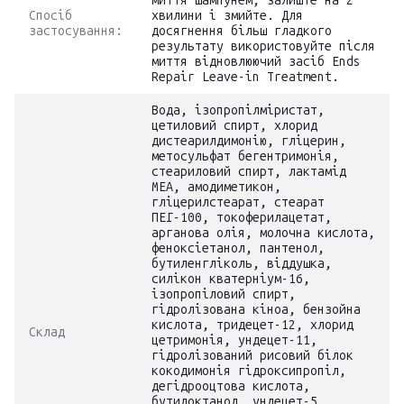
миття шампунем, залиште на 2
Спосіб
хвилини і змийте. Для
застосування:
досягнення більш гладкого
результату використовуйте після
миття відновлюючий засіб Ends
Repair Leave-in Treatment.
Вода, ізопропілміристат,
цетиловий спирт, хлорид
дистеарилдимонію, гліцерин,
метосульфат бегентримонія,
стеариловий спирт, лактамід
МЕА, амодиметикон,
гліцерилстеарат, стеарат
ПЕГ-100, токоферилацетат,
арганова олія, молочна кислота,
феноксіетанол, пантенол,
бутиленгліколь, віддушка,
силікон кватерніум-16,
ізопропіловий спирт,
гідролізована кіноа, бензойна
кислота, тридецет-12, хлорид
Склад
цетримонія, ундецет-11,
гідролізований рисовий білок
кокодимонія гідроксипропіл,
дегідрооцтова кислота,
бутилоктанол, ундецет-5,