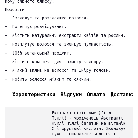
йому сяючого блиску.
Переваги:
Зволожує та розгладжує волосся.
Полегшує розчісування.
Містить натуральні екстракти квітів та рослин.
Розплутує волосся та зменшує пухнастість.
100% веганський продукт.
Містить комплекс для захисту кольору.
М'який вплив на волосся та шкіру голови.
Робить волосся м’яким та сяючим.
Характеристики
Відгуки
Оплата
Доставка
Екстракт сізігіуму (Ліллі
Піллі) - уродженець Австралії
Ліллі Піллі багатий на вітамін
С і фруктові кислоти. Зволожує
сухе, пошкоджене волосся і