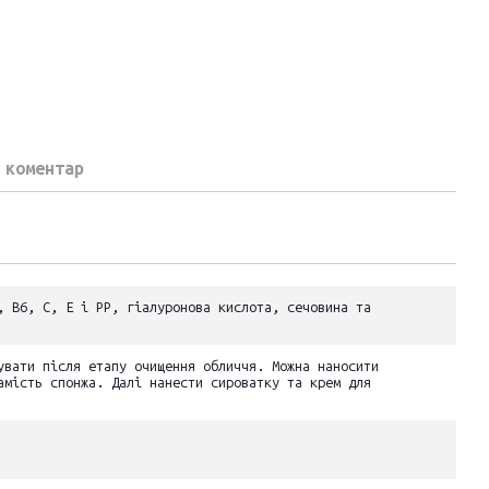
 коментар
, B6, C, E і PP, гіалуронова кислота, сечовина та
увати після етапу очищення обличчя. Можна наносити
амість спонжа. Далі нанести сироватку та крем для