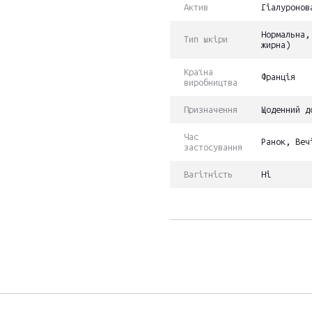
Актив
Гіалуронов
Нормальна,
Тип шкіри
жирна)
Країна
Франція
виробництва
Призначення
Щоденний д
Час
Ранок, Веч
застосування
Вагітність
Ні