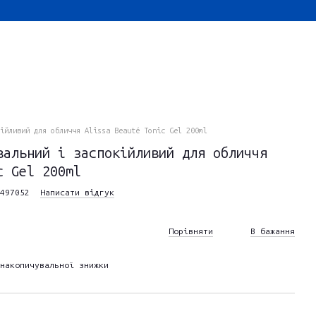
ійливий для обличчя Alissa Beauté Tonic Gel 200ml
вальний і заспокійливий для обличчя
c Gel 200ml
497052
Написати відгук
Порівняти
В бажання
накопичувальної знижки