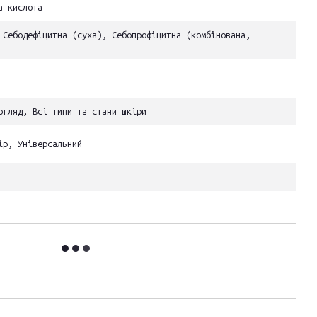
а кислота
 Себодефіцитна (суха), Себопрофіцитна (комбінована,
огляд, Всі типи та стани шкіри
ір, Універсальний