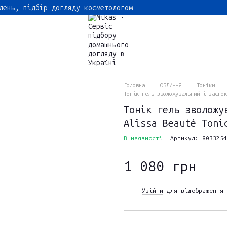
лень, підбір догляду косметологом
Головна
ОБЛИЧЧЯ
Тоніки
Тонік гель зволожувальний і заспок
Тонік гель зволожу
Alissa Beauté Toni
В наявності
Артикул: 8033254
1 080 грн
Увійти
для відображення 
%