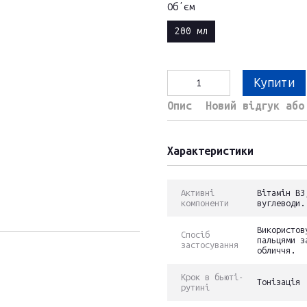
Обʼєм
200 мл
Купити
Опис
Новий відгук або
Характеристики
Активні
Вітамін B3
компоненти
вуглеводи.
Використов
Спосіб
пальцями з
застосування
обличчя.
Крок в бьюті-
Тонізація
рутині