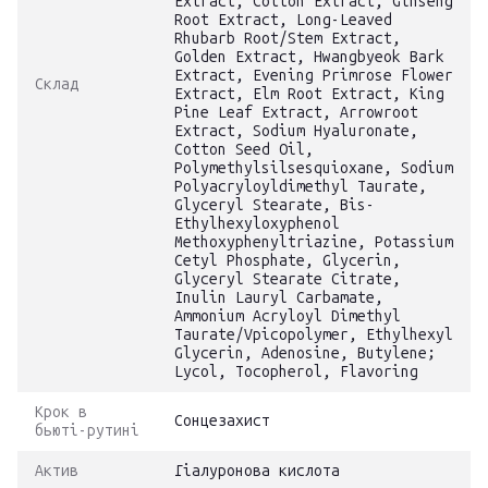
Extract, Cotton Extract, Ginseng
Root Extract, Long-Leaved
Rhubarb Root/Stem Extract,
Golden Extract, Hwangbyeok Bark
Extract, Evening Primrose Flower
Склад
Extract, Elm Root Extract, King
Pine Leaf Extract, Arrowroot
Extract, Sodium Hyaluronate,
Cotton Seed Oil,
Polymethylsilsesquioxane, Sodium
Polyacryloyldimethyl Taurate,
Glyceryl Stearate, Bis-
Ethylhexyloxyphenol
Methoxyphenyltriazine, Potassium
Cetyl Phosphate, Glycerin,
Glyceryl Stearate Citrate,
Inulin Lauryl Carbamate,
Ammonium Acryloyl Dimethyl
Taurate/Vpicopolymer, Ethylhexyl
Glycerin, Adenosine, Butylene;
Lycol, Tocopherol, Flavoring
Крок в
Сонцезахист
бьюті-рутині
Актив
Гіалуронова кислота