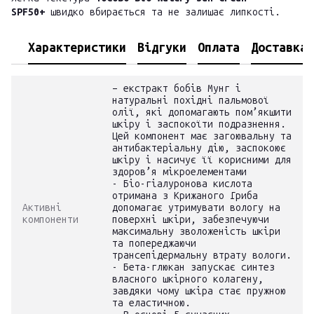
SPF50+
швидко вбирається та не залишає липкості.
Характеристики
Відгуки
Оплата
Доставка
– екстракт бобів Мунг і
натуральні похідні пальмової
олії, які допомагають пом’якшити
шкіру і заспокоїти подразнення.
Цей компонент має загоювальну та
антибактеріальну дію, заспокоює
шкіру і насичує її корисними для
здоров’я мікроелементами
- Біо-гіалуронова кислота
отримана з Крижаного Гриба
Активні
допомагає утримувати вологу на
компоненти
поверхні шкіри, забезпечуючи
максимальну зволоженість шкіри
та попереджаючи
трансепідермальну втрату вологи.
- Бета-глюкан запускає синтез
власного шкірного колагену,
завдяки чому шкіра стає пружною
та еластичною.