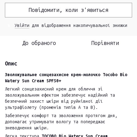
Повідомити, коли з'явиться
Увійти
для відображення накопичувальної знижки
%
До обраного
Порівняти
Опис
Зволожувальне сонцезахисне крем-молочко Tocobo Bio
Watery Sun Cream SPF50+
Легкий сонцезахисний крем для обличчя зі
зволожувальним ефектом забезпечує надійний та
безпечний захист шкіри від руйнівної дії
ультрафіолету (променів типів А та В).
Забезпечує комфорт та зволоження протягом дня,
допомагає утримувати вологу та попереджає
зневоднення шкіри.
Легка текстура
TOCOBO Bio Watery Sun Cream