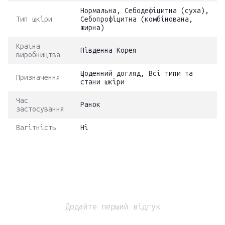
Нормальна, Себодефіцитна (суха),
Тип шкіри
Себопрофіцитна (комбінована,
жирна)
Країна
Південна Корея
виробництва
Щоденний догляд, Всі типи та
Призначення
стани шкіри
Час
Ранок
застосування
Вагітність
Ні
Додайте перший відгук