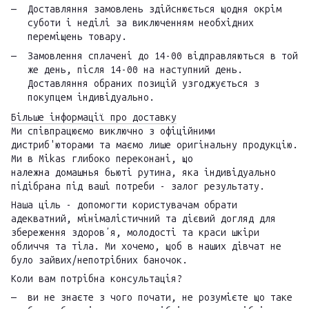
Доставляння замовлень здійснюється щодня окрім
суботи і неділі за виключенням необхідних
переміщень товару.
Замовлення сплачені до 14-00 відправляються в той
же день, після 14-00 на наступний день.
Доставляння обраних позицій узгоджується з
покупцем індивідуально.
Більше інформації про доставку
Ми співпрацюємо виключно з офіційними
дистриб'юторами та маємо лише оригінальну продукцію.
Ми в Mikas глибоко переконані, що
належна домашнья бьюті рутина, яка індивідуально
підібрана під ваші потреби - залог результату.
Наша ціль - допомогти користувачам обрати
адекватний, мінімалістичний та дієвий догляд для
збереження здоровʼя, молодості та краси шкіри
обличчя та тіла. Ми хочемо, щоб в наших дівчат не
було зайвих/непотрібних баночок.
Коли вам потрібна консультація?
ви не знаєте з чого почати, не розумієте що таке