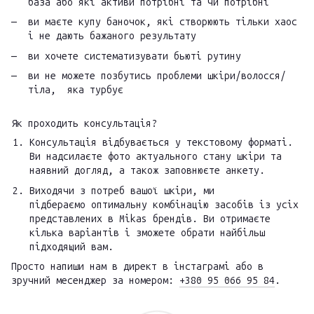
база або які активи потрібні та чи потрібні
ви маєте купу баночок, які створюють тільки хаос
і не дають бажаного результату
ви хочете систематизувати бьюті рутину
ви не можете позбутись проблеми шкіри/волосся/
тіла, яка турбує
Як проходить консультація?
Консультація відбувається у текстовому форматі.
Ви надсилаєте фото актуального стану шкіри та
наявний догляд, а також заповнюєте анкету.
Виходячи з потреб вашої шкіри, ми
підбераємо оптимальну комбінацію засобів із усіх
представлених в Mikas брендів. Ви отримаєте
кілька варіантів і зможете обрати найбільш
підходящий вам.
Просто напиши нам в директ в інстаграмі або в
зручний месенджер за номером:
+380 95 066 95 84
.