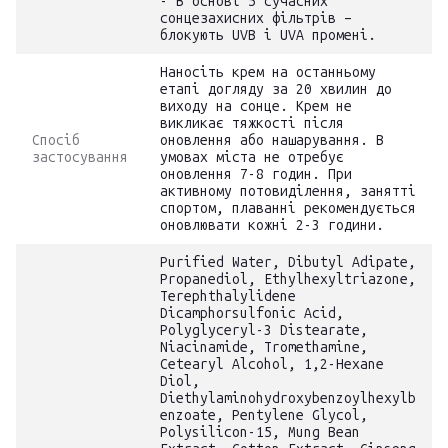
- В основі 5 сучасних
сонцезахисних фільтрів –
блокують UVB i UVA промені.
Наносіть крем на останньому
етапі догляду за 20 хвилин до
виходу на сонце. Крем не
викликає тяжкості після
Спосіб
оновлення або нашарування. В
застосування
умовах міста не отребує
оновлення 7-8 годин. При
активному потовиділення, занятті
спортом, плаванні рекомендується
оновлювати кожні 2-3 години.
Purified Water, Dibutyl Adipate,
Propanediol, Ethylhexyltriazone,
Terephthalylidene
Dicamphorsulfonic Acid,
Polyglyceryl-3 Distearate,
Niacinamide, Tromethamine,
Cetearyl Alcohol, 1,2-Hexane
Diol,
Diethylaminohydroxybenzoylhexylb
enzoate, Pentylene Glycol,
Polysilicon-15, Mung Bean