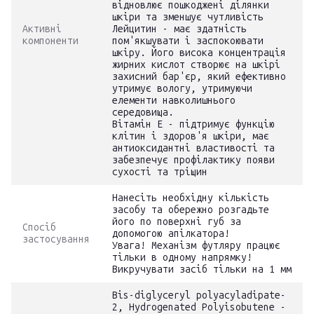
відновлює пошкоджені ділянки
шкіри та зменшує чутливість
Активні
Лейцитин - має здатність
компоненти
пом'якшувати і заспокоювати
шкіру. Його висока концентрація
жирних кислот створює на шкірі
захисний бар'єр, який ефективно
утримує вологу, утримуючи
елементи навколишнього
середовища.
Вітамін Е - підтримує функцію
клітин і здоров'я шкіри, має
антиоксидантні властивості та
забезпечує профілактику появи
сухості та тріщин
Нанесіть необхідну кількість
засобу та обережно розгадьте
його по поверхні губ за
Спосіб
допомогою апілкатора!
застосування
Увага! Механізм футляру працює
тільки в одному напрямку!
Викручувати засіб тільки на 1 мм
Bis-diglyceryl polyacyladipate-
2, Hydrogenated Polyisobutene -