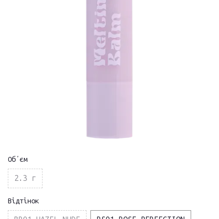
Обʼєм
2.3 г
Відтінок