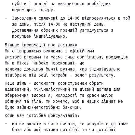
суботи і неділі за виключенням необхідних
переміщень товару.
Замовлення сплачені до 14-00 відправляються в той
же день, після 14-00 на наступний день.
Доставляння обраних позицій узгоджується з
покупцем індивідуально.
Більше інформації про доставку
Ми співпрацюємо виключно з офіційними
дистриб'юторами та маємо лише оригінальну продукцію.
Ми в Mikas глибоко переконані, що
належна домашнья бьюті рутина, яка індивідуально
підібрана під ваші потреби - залог результату.
Наша ціль - допомогти користувачам обрати
адекватний, мінімалістичний та дієвий догляд для
збереження здоровʼя, молодості та краси шкіри
обличчя та тіла. Ми хочемо, щоб в наших дівчат не
було зайвих/непотрібних баночок.
Коли вам потрібна консультація?
ви не знаєте з чого почати, не розумієте що таке
база або які активи потрібні та чи потрібні