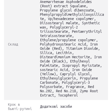
Anemarrhenae Asphodeloides
(Root) extract Squalane,
Propylene glycol dibenzoate,
Phenylpropyldimethylsiloxysilica
te, Vp/hexadecene copolymer,
Diisostearyl malate, Synthetic
wax, Polyglyceryl-2
triisostearate, Pentaerythrityl
tetraisostearate,
Ethylene/propylene copolymer,
Склад
Polyhydroxystearic Acid, Iron
Oxide (Red), Titanium Dioxide,
Silica, Lecithin,
Disteardimonium Hectorite, Iron
Oxide (Black), Ethylhexyl
Palmitate, Isopropyl Myristate,
sostearic Acid, Iron Oxide
(Yellow), Caprylyl Glycol,
Ethylhexylglycerin, Propylene
Carbonate, Polyglyceryl-3
Polysorbate, Fragrance, Red
No.202, Red No.218, Zymo Root
Extract, Tocopherol
Крок в
Додаткові засоби
бьюті-рутині