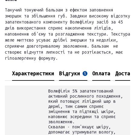
Танучий тонуючий бальзам з ефектом заповнення
зморшок та збільшення губ. Завдяки високому відсотку
запатентованого компоненту Волюфіліну засіб за 45
днів використання сприяє накопиченню ліпідів,
наповненню об'єму та розгладженню текстури. Текстура
желе миттєво усуває дрібні зморшки та недоліки,
сприяючи довготривалому зволоженню. Бальзам не
створює відчуття липкості та не розтікається, має
гіпоалергенну формулу.
Характеристики
Відгуки
Оплата
Достав
1
Волюфілін 5% запатентований
активний рослинного походження,
який потовщує ліпідний шар в
дермі, тим самим сприяє
зміцненню та підтяжці шкіри,
наповнює зсередини та сприяє
зволоженню.
Сквалан - пом'якшує шкіру,
допомагає утримувати вологу,