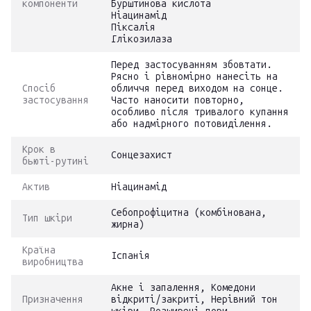
компоненти
Бурштинова кислота
Ніацинамід
Піксалія
Глікозилаза
Перед застосуванням збовтати.
Рясно і рівномірно нанесіть на
Спосіб
обличчя перед виходом на сонце.
застосування
Часто наносити повторно,
особливо після тривалого купання
або надмірного потовиділення.
Крок в
Сонцезахист
бьюті-рутині
Актив
Ніацинамід
Себопрофіцитна (комбінована,
Тип шкіри
жирна)
Країна
Іспанія
виробництва
Акне і запалення, Комедони
Призначення
відкриті/закриті, Нерівний тон