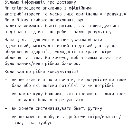
Більше інформації про доставку
Ми співпрацюємо виключно з офіційними
дистриб'юторами та маємо лише оригінальну продукцію.
Ми в Mikas глибоко переконані, що
належна домашнья бьюті рутина, яка індивідуально
підібрана під ваші потреби - залог результату.
Наша ціль - допомогти користувачам обрати
адекватний, мінімалістичний та дієвий догляд для
збереження здоровʼя, молодості та краси шкіри
обличчя та тіла. Ми хочемо, щоб в наших дівчат не
було зайвих/непотрібних баночок.
Коли вам потрібна консультація?
ви не знаєте з чого почати, не розумієте що таке
база або які активи потрібні та чи потрібні
ви маєте купу баночок, які створюють тільки хаос
і не дають бажаного результату
ви хочете систематизувати бьюті рутину
ви не можете позбутись проблеми шкіри/волосся/
тіла, яка турбує