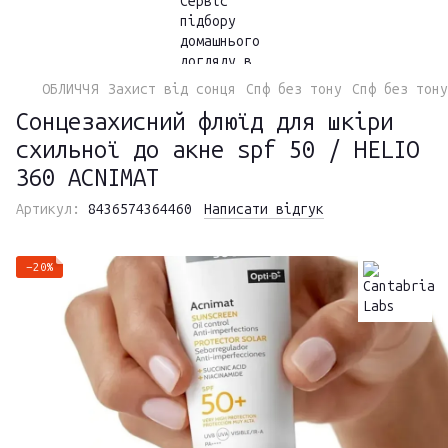
ОБЛИЧЧЯ
Захист від сонця
Спф без тону
Спф без тону
Сонцезахисний флюїд для шкіри
схильної до акне spf 50 / HELIO
360 ACNIMAT
Артикул:
8436574364460
Написати відгук
−20%