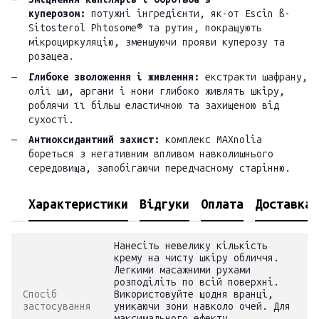
куперозом:
потужні інгредієнти, як-от Escin ß-
Sitosterol Phtosome® та рутин, покращують
мікроциркуляцію, зменшуючи прояви куперозу та
розацеа.
Глибоке зволоження і живлення:
екстракти шафрану,
олії ши, аргани і нони глибоко живлять шкіру,
роблячи її більш еластичною та захищеною від
сухості.
Антиоксидантний захист:
комплекс MAXnolia
бореться з негативним впливом навколишнього
середовища, запобігаючи передчасному старінню.
Характеристики
Відгуки
Оплата
Доставка
Нанесіть невелику кількість
крему на чисту шкіру обличчя.
Легкими масажними рухами
розподіліть по всій поверхні.
Спосіб
Використовуйте щодня вранці,
застосування
уникаючи зони навколо очей. Для
максимального ефекту