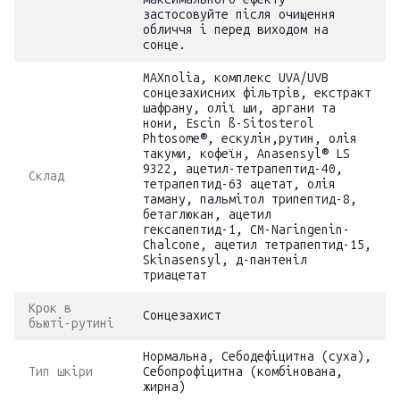
застосовуйте після очищення
обличчя і перед виходом на
сонце.
MAXnolia, комплекс UVA/UVB
сонцезахисних фільтрів, екстракт
шафрану, олії ши, аргани та
нони, Escin ß-Sitosterol
Phtosome®, ескулін,рутин, олія
такуми, кофеїн, Anasensyl® LS
9322, ацетил-тетрапептид-40,
Склад
тетрапептид-63 ацетат, олія
таману, пальмітол трипептид-8,
бетаглюкан, ацетил
гексапептид-1, CM-Naringenin-
Chalcone, ацетил тетрапептид-15,
Skinasensyl, д-пантеніл
триацетат
Крок в
Сонцезахист
бьюті-рутині
Нормальна, Себодефіцитна (суха),
Тип шкіри
Себопрофіцитна (комбінована,
жирна)