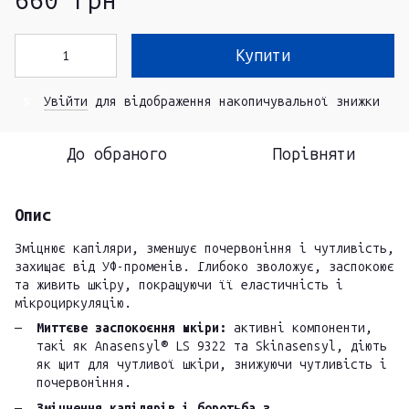
660 грн
Купити
Увійти
для відображення накопичувальної знижки
%
До обраного
Порівняти
Опис
Зміцнює капіляри, зменшує почервоніння і чутливість,
захищає від УФ-променів. Глибоко зволожує, заспокоює
та живить шкіру, покращуючи її еластичність і
мікроциркуляцію.
Миттєве заспокоєння шкіри:
активні компоненти,
такі як Anasensyl® LS 9322 та Skinasensyl, діють
як щит для чутливої шкіри, знижуючи чутливість і
почервоніння.
Зміцнення капілярів і боротьба з