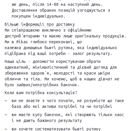
же день, після 14-00 на наступний день.
Доставляння обраних позицій узгоджується з
покупцем індивідуально.
Більше інформації про доставку
Ми співпрацюємо виключно з офіційними
дистриб'юторами та маємо лише оригінальну продукцію.
Ми в Mikas глибоко переконані, що
належна домашнья бьюті рутина, яка індивідуально
підібрана під ваші потреби - залог результату.
Наша ціль - допомогти користувачам обрати
адекватний, мінімалістичний та дієвий догляд для
збереження здоровʼя, молодості та краси шкіри
обличчя та тіла. Ми хочемо, щоб в наших дівчат не
було зайвих/непотрібних баночок.
Коли вам потрібна консультація?
ви не знаєте з чого почати, не розумієте що таке
база або які активи потрібні та чи потрібні
ви маєте купу баночок, які створюють тільки хаос
і не дають бажаного результату
ви хочете систематизувати бьюті рутину