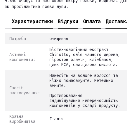
Ніжно очищує та заспокоює шкіру голови, водночас діє
як профілактика появи лупи.
Характеристики
Відгуки
Оплата
Доставка
Потреба
очищення
Біотехнологічний екстракт
Активні
Chinotto, олія чайного дерева,
компоненти:
піроктон оламін, клімбазол,
цинк РСА, саліцилова кислота.
Нанесіть на вологе волосся та
ніжно помасажуйте. Ретельно
змийте.
Спосіб
застосування:
Протипоказання
Індивідуальна непереносимість
компонентів у складі продукту.
Країна
Італія
виробництва