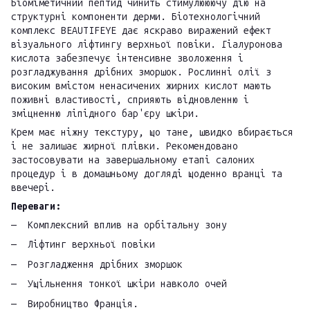
Біоміметичний пептид чинить стимулююючу дію на
структурні компоненти дерми. Біотехнологічний
комплекс BEAUTIFEYE дає яскраво виражений ефект
візуального ліфтингу верхньої повіки. Гіалуронова
кислота забезпечує інтенсивне зволоження і
розгладжування дрібних зморшок. Рослинні олії з
високим вмістом ненасичених жирних кислот мають
поживні властивості, сприяють відновленню і
зміцненню ліпідного бар'єру шкіри.
Крем має ніжну текстуру, що тане, швидко вбирається
і не залишає жирної плівки. Рекомендовано
застосовувати на завершальному етапі салоних
процедур і в домашньому догляді щоденно вранці та
ввечері.
Переваги:
Комплексний вплив на орбітальну зону
Ліфтинг верхньої повіки
Розгладження дрібних зморшок
Ущільнення тонкої шкіри навколо очей
Виробництво Франція.