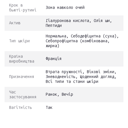
Крок в
Зона навколо очей
бьюті-рутині
Гіалуронова кислота, Олія ши,
Актив
Пептиди
Нормальна, Себодефіцитна (суха),
Тип шкіри
Себопрофіцитна (комбінована,
жирна)
Країна
Франція
виробництва
Втрата пружності, Вікові зміни,
Призначення
Зневодненість, Щоденний догляд,
Всі типи та стани шкіри
Час
Ранок, Вечір
застосування
Вагітність
Так