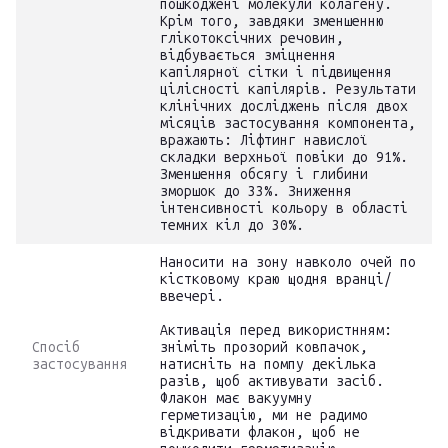
пошкоджені молекули колагену.
Крім того, завдяки зменшенню
глікотоксічних речовин,
відбувається зміцнення
капілярної сітки і підвищення
цілісності капілярів. Результати
клінічних досліджень після двох
місяців застосування компонента,
вражають: Ліфтинг навислої
складки верхньої повіки до 91%.
Зменшення обсягу і глибини
зморшок до 33%. Зниження
інтенсивності кольору в області
темних кіл до 30%.
Наносити на зону навколо очей по
кістковому краю щодня вранці/
ввечері.
Активація перед використнням:
Спосіб
зніміть прозорий ковпачок,
застосування
натисніть на помпу декілька
разів, щоб активувати засіб.
Флакон має вакуумну
герметизацію, ми не радимо
відкривати флакон, щоб не