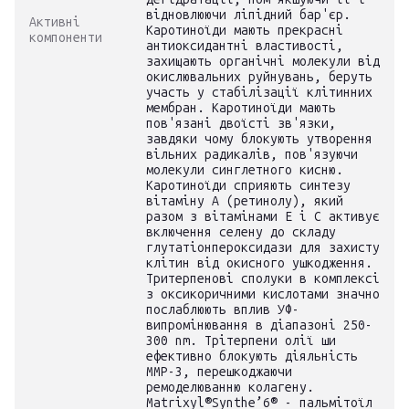
відновлюючи ліпідний бар'єр.
Активні
Каротиноїди мають прекрасні
компоненти
антиоксидантні властивості,
захищають органічні молекули від
окислювальних руйнувань, беруть
участь у стабілізації клітинних
мембран. Каротиноїди мають
пов'язані двоїсті зв'язки,
завдяки чому блокують утворення
вільних радикалів, пов'язуючи
молекули синглетного кисню.
Каротиноїди сприяють синтезу
вітаміну А (ретинолу), який
разом з вітамінами Е і С активує
включення селену до складу
глутатіонпероксидази для захисту
клітин від окисного ушкодження.
Тритерпенові сполуки в комплексі
з оксикоричними кислотами значно
послаблюють вплив УФ-
випромінювання в діапазоні 250-
300 nm. Трітерпени олії ши
ефективно блокують діяльність
ММР-3, перешкоджаючи
ремоделюванню колагену.
Matrixyl®Synthe’6® - пальмітоїл