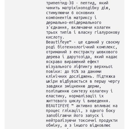
трипептид-38 - пептид, який
чинить матрікіноподібну дію,
стимулюючи 6 основних
компонентів матриксу і
дермально-епідермального
з'єднання, включаючи колаген
трьох типів і власну гіалуронову
кислоту.
Beautifeye™ - це єдиний у своєму
роді біотехнологічний комплекс,
отриманий з екстракту шовкового
дерева і дарутозіда, який надає
яскраво виражений ефект
візуального ліфтингу верхньої
повіки: до 91% за даними
клінічних досліджень. Підтяжка
шкіри відбувається в першу чергу
завдяки зміцненню дерми,
поліпшенню синтезу колагену і
еластину, нормалізації їх
життєвого циклу і виведення.
BEAUTIFEYE ™ активно впливає на
процес глікації, з одного боку
запобігаючи його запуск і
нейтралізуючи токсичні продукти
обміну, а з іншого відновлює