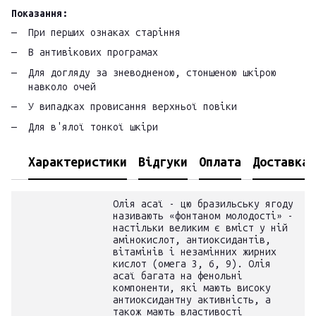
Показання:
При перших ознаках старіння
В антивікових програмах
Для догляду за зневодненою, стоншеною шкірою
навколо очей
У випадках провисання верхньої повіки
Для в'ялої тонкої шкіри
Характеристики
Відгуки
Оплата
Доставка
Олія асаї - цю бразильську ягоду
називають «фонтаном молодості» -
настільки великим є вміст у ній
амінокислот, антиоксидантів,
вітамінів і незамінних жирних
кислот (омега 3, 6, 9). Олія
асаї багата на фенольні
компоненти, які мають високу
антиоксидантну активність, а
також мають властивості