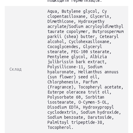
пошкодити герметизацію.
Aqua, Butylene glycol, Cy
clopentasiloxane, Glycerin,
Dimethicone, Hydroxyethy
acrylate/Sodium acryloyldimethyl
taurate copolymer, Butyrospermum
parkii (shea) butter, Cetearyl
alcohol, Cyclohexaslloxane,
Cocoglycendes, Glyceryl
stearate, PEG-100 stearate,
Pentylene glycol, Albizia
julibrissin bark extract,
Polysilicone-11, Sodium
Склад
hyaluronate, Helianthus annuus
(sun flower) seed oil,
Chlorphenesin, Parfum
(Fragrance), Tocopheryl acetate,
Euterpe oleracea truit oil,
Polysorbate 60, Sorbitan
isostearate, O-Cymen-5-OL,
Disodium EDTA, Hydroxypropyl
cyclodextrin, Sodium hydroxide,
Sodium benzoate, Darutoside,
Palmitoyl tripeptide-38,
Tocopherol.