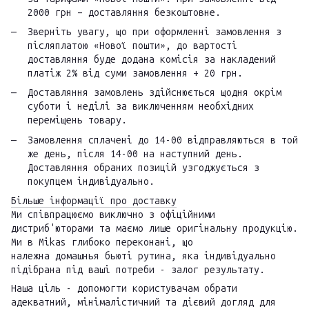
2000 грн – доставляння безкоштовне.
Зверніть увагу, що при оформленні замовлення з
післяплатою «Нової пошти», до вартості
доставляння буде додана комісія за накладений
платіж 2% від суми замовлення + 20 грн.
Доставляння замовлень здійснюється щодня окрім
суботи і неділі за виключенням необхідних
переміщень товару.
Замовлення сплачені до 14-00 відправляються в той
же день, після 14-00 на наступний день.
Доставляння обраних позицій узгоджується з
покупцем індивідуально.
Більше інформації про доставку
Ми співпрацюємо виключно з офіційними
дистриб'юторами та маємо лише оригінальну продукцію.
Ми в Mikas глибоко переконані, що
належна домашнья бьюті рутина, яка індивідуально
підібрана під ваші потреби - залог результату.
Наша ціль - допомогти користувачам обрати
адекватний, мінімалістичний та дієвий догляд для