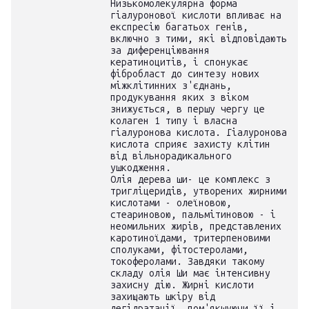
Низькомолекулярна форма
гіалуронової кислоти впливає на
експресію багатьох генів,
включно з тими, які відповідають
за диференціювання
кератиноцитів, і спонукає
фібробласт до синтезу нових
міжклітинних з'єднань,
продукування яких з віком
знижується, в першу чергу це
колаген 1 типу і власна
гіалуронова кислота. Гіалуронова
кислота сприяє захисту клітин
від вільнорадикального
ушкодження.
Олія дерева ши- це комплекс з
тригліцеридів, утворених жирними
кислотами - олеїновою,
стеариновою, пальмітиновою - і
неомильних жирів, представлених
каротиноїдами, тритерпеновими
сполуками, фітостеролами,
токоферолами. Завдяки такому
складу олія Ши має інтенсивну
захисну дію. Жирні кислоти
захищають шкіру від
дегідратації, пом'якшуючи її і