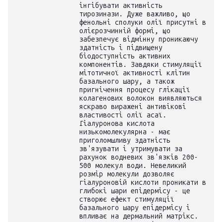
інгібувати активність
тирозинази. Дуже важливо, що
фенольні сполуки олії присутні в
олієрозчинній формі, що
забезпечує відмінну проникаючу
здатність і підвищену
біодоступність активних
компонентів. Завдяки стимуляції
мітотичної активності клітин
базального шару, а також
пригнічення процесу глікації
колагенових волокон виявляються
яскраво виражені антивікові
властивості олії асаї.
Гіалуронова кислота
низькомолекулярна - має
приголомшливу здатність
зв'язувати і утримувати за
рахунок водневих зв'язків 200-
500 молекул води. Невеликий
розмір молекули дозволяє
гіалуроновій кислоти проникати в
глибокі шари епідермісу - це
створює ефект стимуляції
базального шару епідермісу і
впливає на дермальний матрікс.