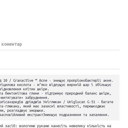
 коментар
д 10 / Granactive ™ Acne - знищує пропріонобактерії акне.
ліцилова кислота - м’яко відлущує верхній шар і збільшує
відновлення клітин шкіри.
та бентонітова глини - підтримує природний баланс шкіри,
«витягувати» забруднення.
олісахаридів дріжджів Уніглюкан / Uniglucan G-51 - багате
та-глюкану, який має захисні властивості, перешкоджає
ям, розгладжує зморшки.
заспокійливий екстрактЗменшує подразнення та запалення.
ий засіб: вологими руками нанесіть невелику кількість на