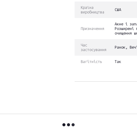
Країна
США
виробництва
Акне і зап
Призначення
Розширені 
очищення ш
Час
Ранок, Веч
застосування
Вагітність
Так