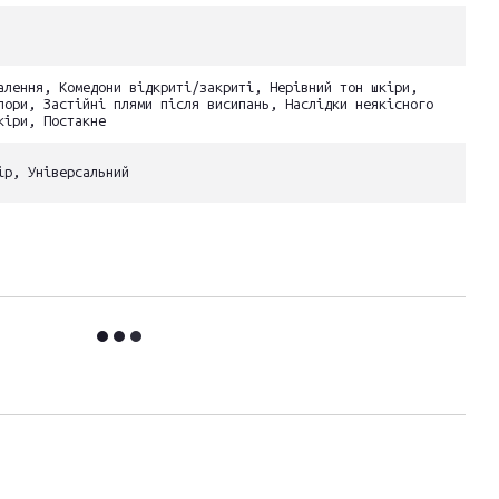
алення, Комедони відкриті/закриті, Нерівний тон шкіри,
пори, Застійні плями після висипань, Наслідки неякісного
кіри, Постакне
ір, Універсальний