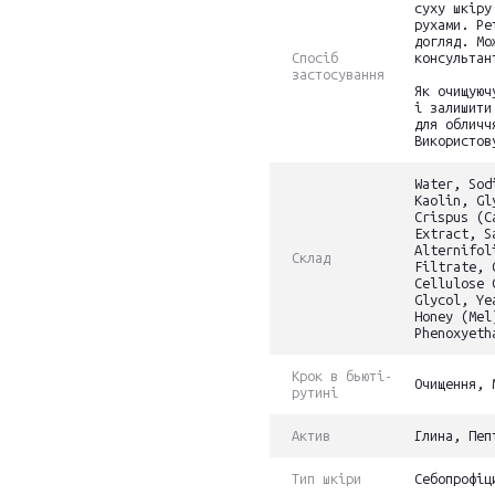
суху шкіру
рухами. Ре
догляд. Мо
Спосіб
консультан
застосування
Як очищуюч
і залишити
для обличч
Використов
Water, Sod
Kaolin, Gl
Crispus (C
Extract, S
Alternifol
Склад
Filtrate, 
Cellulose 
Glycol, Ye
Honey (Mel
Phenoxyeth
Крок в бьюті-
Очищення, 
рутині
Актив
Глина, Пеп
Тип шкіри
Себопрофіц