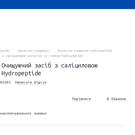
асоби
Кислотне очищення
Кислотне очищення Hydropeptide
 з саліциловою кислотою та глиною Hydropeptide
 Очищуючий засіб з саліциловою
 Hydropeptide
01603
Написати відгук
Порівняти
В бажання
накопичувальної знижки