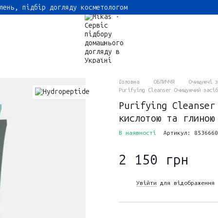
лень, підбір догляду косметологом
Головна
ОБЛИЧЧЯ
Очищуючі з
Purifying Cleanser Очищуючий засіб
Purifying Cleanser
кислотою та глиною
В наявності
Артикул: 8536660
2 150 грн
Увійти
для відображення 
%