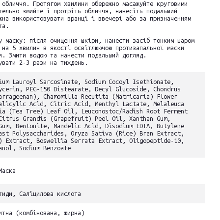
 обличчя. Протягом хвилини обережно масажуйте круговими
тельно змийте і протріть обличчя, нанесіть подальший
жна використовувати вранці і ввечері або за призначенням
та.
у маску: після очищення шкіри, нанести засіб тонким шаром
 на 5 хвилин в якості освітлюючою протизапальної маски
я. Змити водою та нанести подальший догляд.
увати 2-3 рази на тиждень.
ium Lauroyl Sarcosinate, Sodium Cocoyl Isethionate,
ycerin, PEG-150 Distearate, Decyl Glucoside, Chondrus
arrageenan), Chamomilla Recutita (Matricaria) Flower
alicylic Acid, Citric Acid, Menthyl Lactate, Melaleuca
ia (Tea Tree) Leaf Oil, Leuconostoc/Radish Root Ferment
Citrus Grandis (Grapefruit) Peel Oil, Xanthan Gum,
Gum, Bentonite, Mandelic Acid, Disodium EDTA, Butylene
ast Polysaccharides, Oryza Sativa (Rice) Bran Extract,
) Extract, Boswellia Serrata Extract, Oligopeptide-10,
anol, Sodium Benzoate
Маска
тиди, Саліцилова кислота
итна (комбінована, жирна)