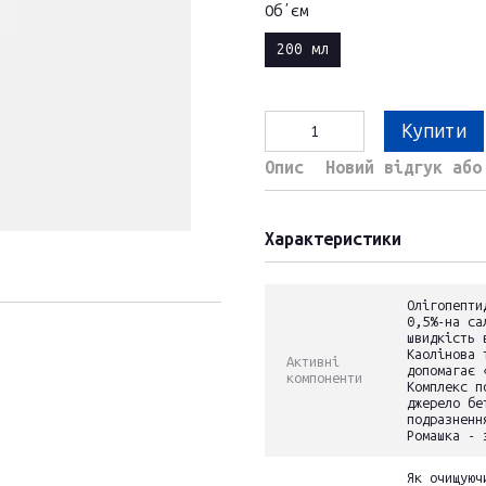
Обʼєм
200 мл
Купити
Опис
Новий відгук або
Характеристики
Олігопепти
0,5%-на са
швидкість 
Каолінова 
Активні
допомагає 
компоненти
Комплекс п
джерело бе
подразненн
Ромашка - 
Як очищуюч