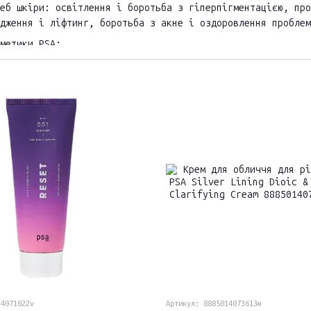
еб шкіри: освітлення і боротьба з гіперпігментацією, про
дження і ліфтинг, боротьба з акне і оздоровлення проблем
метики PSA:
кціональність, закладена в кожному продукті - один засіб
ипу шкіри
вартість - можливість комфортно для бюджету підібрати по
кладів - відсутність шкідливих компонентів, подразників,
нду на ефективності та наукової обґрунтованості - кожен 
гами формули
етичного й екологічного виробництва, яких дотримується к
я на тваринах).
14071022v
Артикул: 8885014073613м