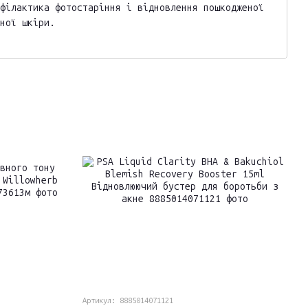
філактика фотостаріння і відновлення пошкодженої
ної шкіри.
 вирішує цілий комплекс завдань, характерних для
вну систему догляду
 алергенів
продукт - це клінічно протестовані і схвалені
омпанія - продукція має сертифікат PETA (не
Артикул: 8885014071121