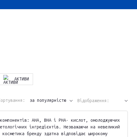
АКТИВИ
Сортування:
за популярністю
Відображення:
компонентів: АНА, ВНА і РНА- кислот, омолоджуючих
етологічних інгредієнтів. Незважаючи на невеликий
 косметика бренду здатна відповідає широкому