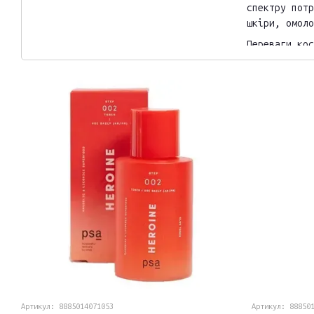
спектру потр
шкіри, омоло
Переваги кос
багатофун
певного т
доступна 
чистота с
фокус бре
дерматоло
принципи 
тестуєтьс
Артикул: 8885014071053
Артикул: 88850