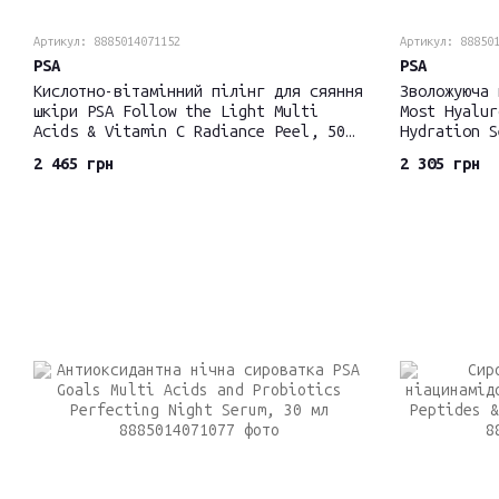
Артикул: 8885014071152
Артикул: 88850
PSA
PSA
Кислотно-вітамінний пілінг для сяяння
Зволожуюча 
шкіри PSA Follow the Light Multi
Most Hyalur
Acids & Vitamin C Radiance Peel, 50
Hydration S
мл
2 465 грн
2 305 грн