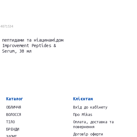
14071534
 пептидами та ніацинамідом
 Improvement Peptides &
 Serum, 30 мл
Каталог
Клієнтам
ОБЛИЧЧЯ
Вхід до кабінету
ВОЛОССЯ
Про Mikas
ТІЛО
Оплата, доставка та
повернення
БРЕНДИ
Договір оферти
ЗАПИТ