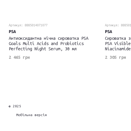
Артикул: 8885014071077
Артикул: 88850
PSA
PSA
Антиоксидантна нічна сироватка PSA
Сироватка з
Goals Multi Acids and Probiotics
PSA Visible
Perfecting Night Serum, 30 мл
Niacinamide
2 465 грн
2 305 грн
© 2025
Мобільна версія