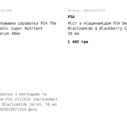
14071084
Артикул: 8885014071435
PSA
поживна сироватка PSA The
Міст з ніацинамідом PSA De
onic Super Nutrient
Niacinamide & Blackberry G
erum 30мл
50 мл
1 665 грн