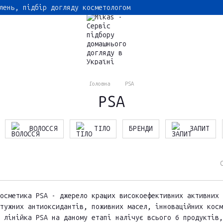
лень, підбір догляду косметологом
Головна
PSA
PSA
ВОЛОССЯ
ТІЛО
БРЕНДИ
ЗАПИТ
осметика PSA - джерело кращих високоефективних активних 
тужних антиоксидантів, поживних масел, інноваційних косм
 лінійка PSA на даному етапі налічує всього 6 продуктів,