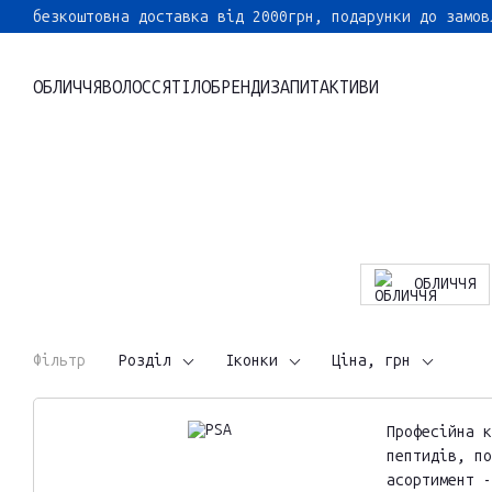
Перейти до основного контенту
безкоштовна доставка від 2000грн, подарунки до замов
ОБЛИЧЧЯ
ВОЛОССЯ
ТІЛО
БРЕНДИ
ЗАПИТ
АКТИВИ
ОБЛИЧЧЯ
Фільтр
Розділ
Іконки
Ціна, грн
Професійна к
пептидів, по
асортимент -