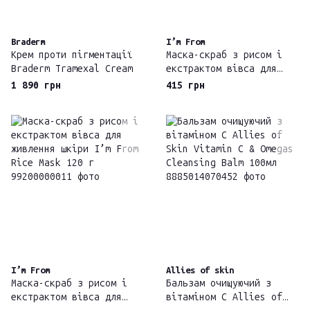
Braderm
I’m From
Крем проти пігментації
Маска-скраб з рисом і
Braderm Tramexal Cream
екстрактом вівса для
живлення шкіри I’m From
1 890 грн
415 грн
Rice Mask 30г
I’m From
Allies of skin
Маска-скраб з рисом і
Бальзам очищуючий з
екстрактом вівса для
вітаміном С Allies of