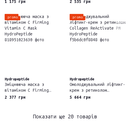
живлення шкіри I’m From
Skin Vitamin C & Omegas
1 175 грн
2 535 грн
Rice Mask 120 г
Cleansing Balm 100мл
promo
promo
Hydropeptide
Hydropeptide
Зміцнююча маска з
Омолоджувальний ліфтинг-
вітаміном С Firming
крем з ретинолом
Vitamin С Mask
Collagen ReActivate PM
2 377 грн
5 664 грн
HydroPeptide
HydroPeptide
Показати ще 20 товарів