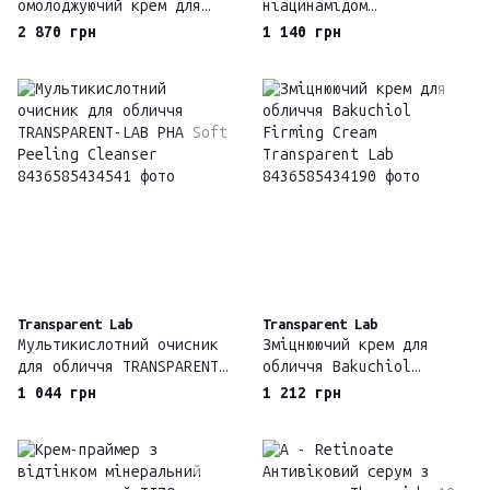
омолоджуючий крем для
ніацинамідом
зони навколо очей та губ
Transparent-Lab
2 870 грн
1 140 грн
TEBISKIN RETICAP-EL
Niacinamide Glow Cream
CONTOUR EYES & LIPS SPF
15
Transparent Lab
Transparent Lab
Мультикислотний очисник
Зміцнюючий крем для
для обличчя TRANSPARENT-
обличчя Bakuchiol
LAB PHA Soft Peeling
Firming Cream
1 044 грн
1 212 грн
Cleanser
Transparent Lab