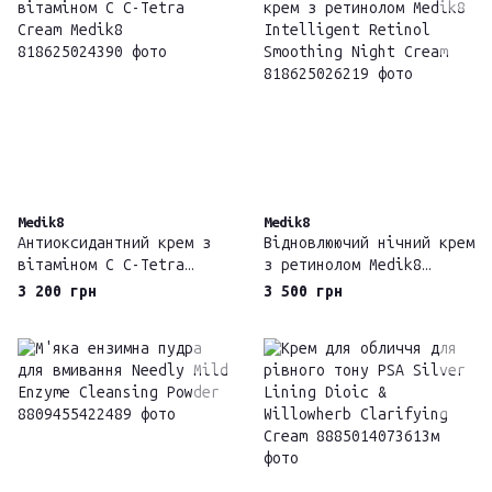
Medik8
Medik8
Антиоксидантний крем з
Відновлюючий нічний крем
вітаміном С C-Tetra
з ретинолом Medik8
Cream Medik8
Intelligent Retinol
3 200 грн
3 500 грн
Smoothing Night Cream