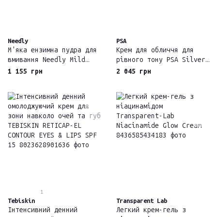
Needly
PSA
М'яка ензимна пудра для
Крем для обличчя для
вмивання Needly Mild
рівного тону PSA Silver
Enzyme Cleansing Powder
Lining Dioic &
1 155 грн
2 045 грн
Willowherb Clarifying
Cream
1
Tebiskin
Transparent Lab
Інтенсивний денний
Легкий крем-гель з