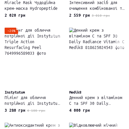
Miracle Mask Чудодійна
Інтенсивний засіб для
крем-маска Hydropeptide
очищення комбінованої та
жирної шкіри Deep
2 020 грн
2 559 грн
3 010 грн
Cleanser Innoaesthetics
Inno-derma 500 мл
−20%
Instytutum
Medik8
Пілінг для обличчя
Денний крем з вітаміном
потрійної дії Instytutum
С та SPF 30 Daily
Triple Action
Radiance Vitamin C
3 280 грн
4 000 грн
4 100 грн
Resurfacing Peel
Medik8