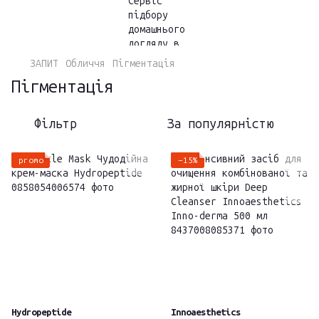
ЗАПИТ
Обличчя
Пігментація
Пігментація
Фільтр
За популярністю
promo
−15%
Hydropeptide
Innoaesthetics