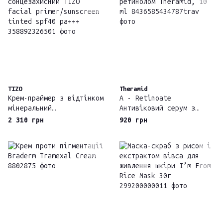
TIZO
Theramid
Крем-праймер з відтінком
A - Retinoate
мінеральний
Антивіковий серум з
сонцезахисний TIZO
ретинолом Theramid, 10
2 310 грн
920 грн
facial primer/sunscreen
ml
tinted spf40 pa+++