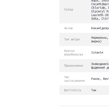
Aqua, Sodi
Cocamidopr
Chloride, 
Склад
Glyceryl P
Laureth-10
Edta, Citr
Актив
Кокамідопр
Нормальна,
Тип шкіри
жирна)
Країна
Іспанія
виробництва
Зневоднені
Призначення
Щоденний д
Час
Ранок, Веч
застосування
Вагітність
Так