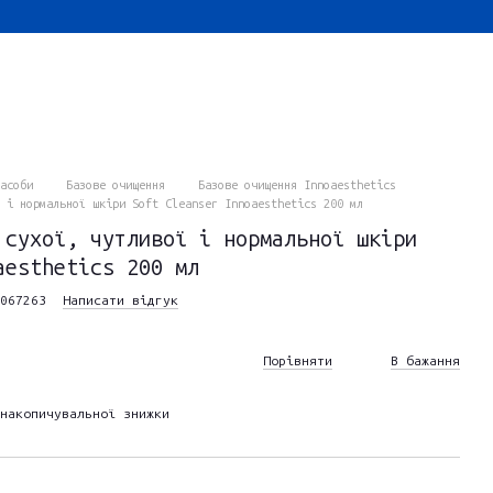
асоби
Базове очищення
Базове очищення Innoaesthetics
 і нормальної шкіри Soft Cleanser Innoaesthetics 200 мл
 сухої, чутливої і нормальної шкіри
aesthetics 200 мл
067263
Написати відгук
Порівняти
В бажання
накопичувальної знижки