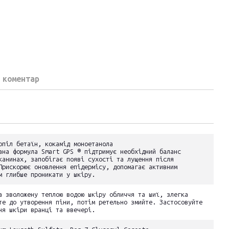
 коментар
опіл бетаїн, кокамід моноетанола
ана формула Smart GPS ® підтримує необхідний баланс
канинах, запобігає появі сухості та лущення після
Прискорює оновлення епідермісу, допомагає активним
м глибше проникати у шкіру.
а зволожену теплою водою шкіру обличчя та шиї, злегка
те до утворення піни, потім ретельно змийте. Застосовуйте
ня шкіри вранці та ввечері.