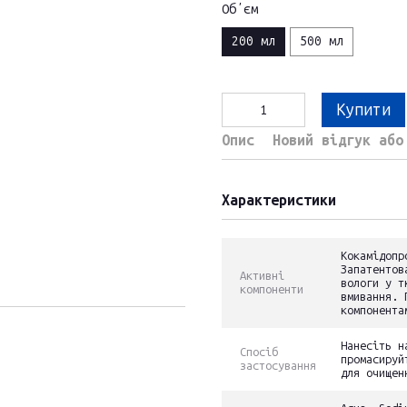
Обʼєм
200 мл
500 мл
Купити
Опис
Новий відгук або
Характеристики
Кокамідопр
Запатентов
Активні
вологи у т
компоненти
вмивання. 
компонента
Нанесіть н
Спосіб
промасируй
застосування
для очищен