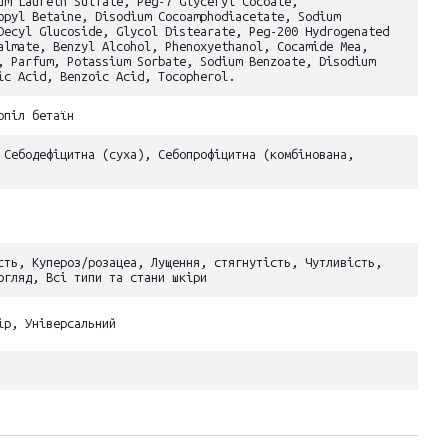
um Laureth Sulfate, Peg-7 Glyceryl Cocoate,
opyl Betaine, Disodium Cocoamphodiacetate, Sodium
Decyl Glucoside, Glycol Distearate, Peg-200 Hydrogenated
almate, Benzyl Alcohol, Phenoxyethanol, Cocamide Mea,
, Parfum, Potassium Sorbate, Sodium Benzoate, Disodium
ic Acid, Benzoic Acid, Tocopherol.
опіл бетаїн
 Себодефіцитна (суха), Себопрофіцитна (комбінована,
сть, Купероз/розацеа, Лущення, стягнутість, Чутливість,
огляд, Всі типи та стани шкіри
ір, Універсальний