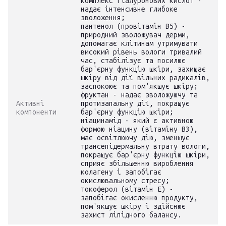
комплекс гіалуронових кислот -
надає інтенсивне глибоке
зволоження;
пантенол (провітамін B5) -
природний зволожувач дерми,
допомагає клітинам утримувати
високий рівень вологи тривалий
час, стабілізує та посилює
бар'єрну функцію шкіри, захищає
шкіру від дії вільних радикалів,
заспокоює та пом'якшує шкіру;
фруктан - надає зволожуючу та
Активні
протизапальну дії, покращує
компоненти
бар'єрну функцію шкіри;
ніацинамід - який є активною
формою ніацину (вітаміну В3),
має освітлюючу дію, зменшує
трансепідермальну втрату вологи,
покращує бар'єрну функцію шкіри,
сприяє збільшенню вироблення
колагену і запобігає
окислювальному стресу;
токоферол (вітамін Е) -
запобігає окисленню продукту,
пом'якшує шкіру і здійснює
захист ліпідного балансу.