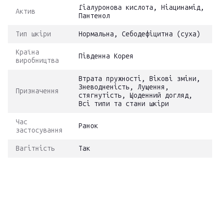
Гіалуронова кислота, Ніацинамід,
Актив
Пантенол
Тип шкіри
Нормальна, Себодефіцитна (суха)
Країна
Південна Корея
виробництва
Втрата пружності, Вікові зміни,
Зневодненість, Лущення,
Призначення
стягнутість, Щоденний догляд,
Всі типи та стани шкіри
Час
Ранок
застосування
Вагітність
Так