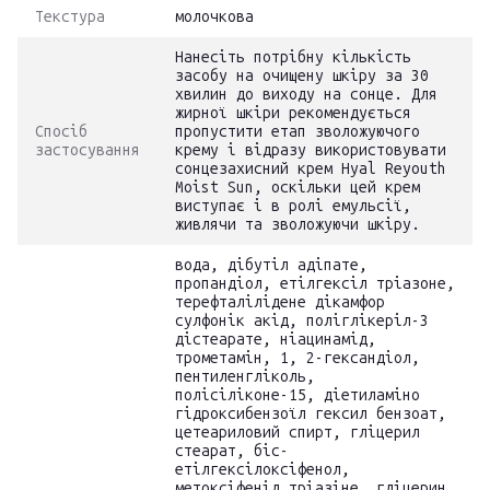
Текстура
молочкова
Нанесіть потрібну кількість
засобу на очищену шкіру за 30
хвилин до виходу на сонце. Для
жирної шкіри рекомендується
Спосіб
пропустити етап зволожуючого
застосування
крему і відразу використовувати
сонцезахисний крем Hyal Reyouth
Moist Sun, оскільки цей крем
виступає і в ролі емульсії,
живлячи та зволожуючи шкіру.
вода, дібутіл адіпате,
пропандіол, етілгексіл тріазоне,
терефталілідене дікамфор
сулфонік акід, поліглікеріл-3
дістеарате, ніацинамід,
трометамін, 1, 2-гександіол,
пентиленгліколь,
полісіліконе-15, діетиламіно
гідроксибензоїл гексил бензоат,
цетеариловий спирт, гліцерил
стеарат, біс-
етілгексілоксіфенол,
метоксіфеніл тріазіне, гліцерин,