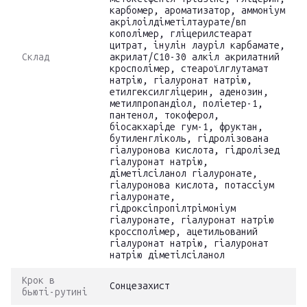
карбомер, ароматизатор, аммоніум
акрілоілдіметілтаурате/вп
кополімер, гліцерилстеарат
цитрат, інулін лауріл карбамате,
Склад
акрилат/С10-30 алкіл акрилатний
кросполімер, стеароїлглутамат
натрію, гіалуронат натрію,
етилгексилгліцерин, аденозин,
метилпропандіол, поліетер-1,
пантенол, токоферол,
біосакхаріде гум-1, фруктан,
бутиленгліколь, гідролізована
гіалуронова кислота, гідролізед
гіалуронат натрію,
діметілсіланол гіалуронате,
гіалуронова кислота, потассіум
гіалуронате,
гідроксіпропілтрімоніум
гіалуронате, гіалуронат натрію
кроссполімер, ацетильований
гіалуронат натрію, гіалуронат
натрію діметілсіланол
Крок в
Сонцезахист
бьюті-рутині