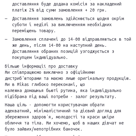
доставляння буде додана комісія за накладений
платіж 2% від суми замовлення + 20 грн.
Доставляння замовлень здійснюється щодня окрім
суботи і неділі за виключенням необхідних
переміщень товару.
Замовлення сплачені до 14-00 відправляються в той
же день, після 14-00 на наступний день.
Доставляння обраних позицій узгоджується з
покупцем індивідуально.
Більше інформації про доставку
Ми співпрацюємо виключно з офіційними
дистриб'юторами та маємо лише оригінальну продукцію.
Ми в Mikas глибоко переконані, що
належна домашнья бьюті рутина, яка індивідуально
підібрана під ваші потреби - залог результату.
Наша ціль - допомогти користувачам обрати
адекватний, мінімалістичний та дієвий догляд для
збереження здоровʼя, молодості та краси шкіри
обличчя та тіла. Ми хочемо, щоб в наших дівчат не
було зайвих/непотрібних баночок.