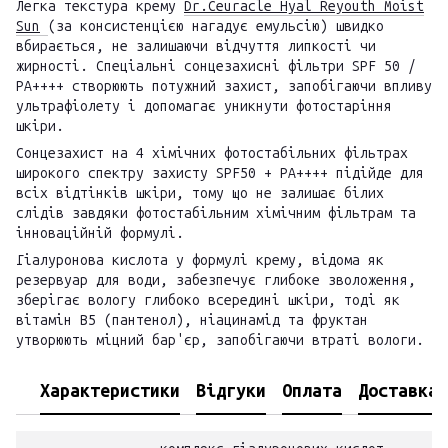
Легка текстура крему
Dr.Ceuracle Hyal Reyouth Moist
Sun
(за консистенцією нагадує емульсію) швидко
вбирається, не залишаючи відчуття липкості чи
жирності. Спеціальні сонцезахисні фільтри SPF 50 /
PA++++ створюють потужний захист, запобігаючи впливу
ультрафіолету і допомагає уникнути фотостаріння
шкіри.
Сонцезахист на 4 хімічних фотостабільних фільтрах
широкого спектру захисту SPF50 + PA++++ підійде для
всіх відтінків шкіри, тому що не залишає білих
слідів завдяки фотостабільним хімічним фільтрам та
інноваційній формулі.
Гіалуронова кислота у формулі крему, відома як
резервуар для води, забезпечує глибоке зволоження,
зберігає вологу глибоко всередині шкіри, тоді як
вітамін B5 (пантенол), ніацинамід та фруктан
утворюють міцний бар'єр, запобігаючи втраті вологи.
Характеристики
Відгуки
Оплата
Доставка