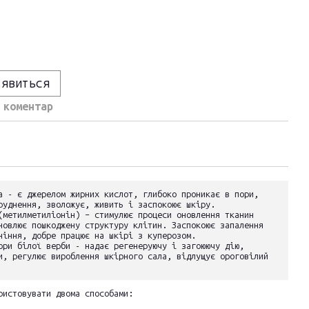
'явиться
 коментар
а - є джерелом жирних кислот, глибоко проникає в пори,
руднення, зволожує, живить і заспокоює шкіру.
(метилметиліонін) – стимулює процеси оновлення тканин
новлює пошкоджену структуру клітин. Заспокоює запалення
ніння, добре працює на шкірі з куперозом.
ори білої верби - надає регенеруючу і загоюючу дію,
и, регулює вироблення шкірного сала, відлущує ороговілий
ристовувати двома способами: