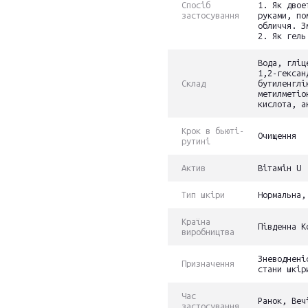
Спосіб
1. Як двое
застосування
руками, по
обличчя. З
2. Як гель
Вода, гліц
1,2-гексан
Склад
бутиленглі
метилметіо
кислота, а
Крок в бьюті-
Очищення
рутині
Актив
Вітамін U
Тип шкіри
Нормальна,
Країна
Південна К
виробництва
Зневоднені
Призначення
стани шкір
Час
Ранок, Веч
застосування