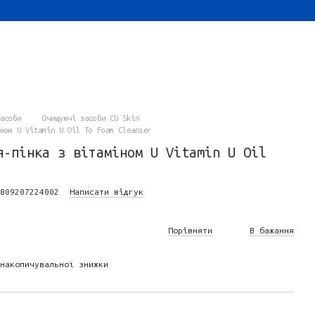
асоби
Очищуючі засоби CU Skin
ном U Vitamin U Oil To Foam Cleanser
я-пінка з вітаміном U Vitamin U Oil
809207224002
Написати відгук
Порівняти
В бажання
накопичувальної знижки