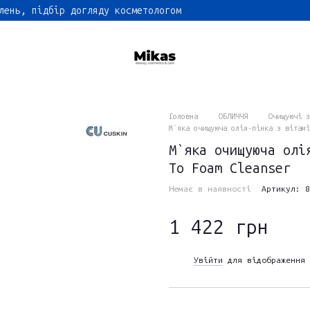
лень, підбір догляду косметологом
Головна
ОБЛИЧЧЯ
Очищуючі з
М`яка очищуюча олія-пінка з вітамі
М`яка очищуюча олі
To Foam Cleanser
Немає в наявності
Артикул: 8
1 422 грн
Увійти
для відображення 
%