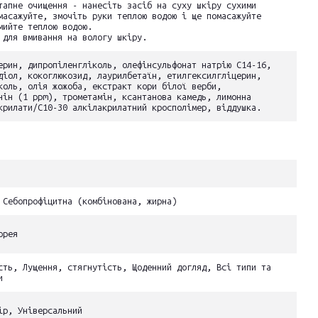
тапне очищення - нанесіть засіб на суху шкіру сухими
масажуйте, змочіть руки теплою водою і ще помасажуйте
мийте теплою водою.
 для вмивання на вологу шкіру.
ерин, дипропіленгліколь, олефінсульфонат натрію C14-16,
діол, кокоглюкозид, лаурилбетаїн, етилгексилгліцерин,
коль, олія жожоба, екстракт кори білої верби,
нін (1 ppm), трометамін, ксантанова камедь, лимонна
крилати/C10-30 алкілакрилатний кросполімер, віддушка.
 Себопрофіцитна (комбінована, жирна)
орея
сть, Лущення, стягнутість, Щоденний догляд, Всі типи та
и
ір, Універсальний