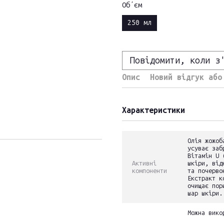
Обʼєм
250 мл
Повідомити, коли з
Опис
Новий відгук або
Характеристики
Олія жожоб
усуває заб
Вітамін U 
Активні
шкіри, від
компоненти
та почерво
Екстракт к
очищає пор
шар шкіри.
Можна вико