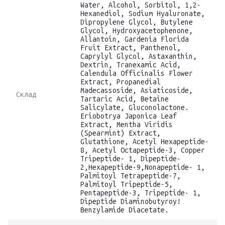
Water, Alcohol, Sorbitol, 1,2-
Hexanediol, Sodium Hyaluronate,
Dipropylene Glycol, Butylene
Glycol, Hydroxyacetophenone,
Allantoin, Gardenia Florida
Fruit Extract, Panthenol,
Caprylyl Glycol, Astaxanthin,
Dextrin, Tranexamic Acid,
Calendula Officinalis Flower
Extract, Propanedial
Madecassoside, Asiaticoside,
Склад
Tartaric Acid, Betaine
Salicylate, Gluconolactone.
Eriobotrya Japonica Leaf
Extract, Mentha Viridis
(Spearmint) Extract,
Glutathione, Acetyl Hexapeptide-
8, Acetyl Octapeptide-3, Copper
Tripeptide- 1, Dipeptide-
2,Hexapeptide-9,Nonapeptide- 1,
Palmitoyl Tetrapeptide-7,
Palmitoyl Tripeptide-5,
Pentapeptide-3, Tripeptide- 1,
Dipeptide Diaminobutyroy!
Benzylamide Diacetate.