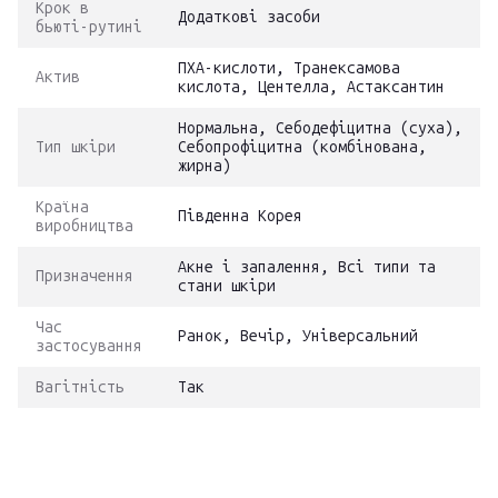
Крок в
Додаткові засоби
бьюті-рутині
ПХА-кислоти, Транексамова
Актив
кислота, Центелла, Астаксантин
Нормальна, Себодефіцитна (суха),
Тип шкіри
Себопрофіцитна (комбінована,
жирна)
Країна
Південна Корея
виробництва
Акне і запалення, Всі типи та
Призначення
стани шкіри
Час
Ранок, Вечір, Універсальний
застосування
Вагітність
Так