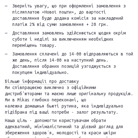
Зверніть увагу, що при оформленні замовлення з
післяплатою «Нової пошти», до вартості
доставляння буде додана комісія за накладений
платіж 2% від суми замовлення + 20 грн.
Доставляння замовлень здійснюється щодня окрім
суботи і неділі за виключенням необхідних
переміщень товару.
Замовлення сплачені до 14-00 відправляються в той
же день, після 14-00 на наступний день.
Доставляння обраних позицій узгоджується з
покупцем індивідуально.
Більше інформації про доставку
Ми співпрацюємо виключно з офіційними
дистриб'юторами та маємо лише оригінальну продукцію.
Ми в Mikas глибоко переконані, що
належна домашнья бьюті рутина, яка індивідуально
підібрана під ваші потреби - залог результату.
Наша ціль - допомогти користувачам обрати
адекватний, мінімалістичний та дієвий догляд для
збереження здоровʼя, молодості та краси шкіри