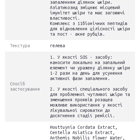
запаленням ділянок шкіри.
Азіатикозид зміцнює місцевий
імунітет шкіри та має загоюючі
властивості.
Комплекс з 11біонічних пептидів
для відновлення цілісності шкіри
та пост - акне рубців.
Текстура
гелева
1. У якості SOS - засобу:
наносити локально на запальний
елемент чи уражену ділянку шкіри
1-2 рази на день для усунення
активної фази запалення.
Спосіб
застосування
2. У якості спеціального засобу
для проблемної чутливої шкіри та
зменшення проявів розацеа
можливе використання у якості
лікувальної сироватки до
досягнення стадії ремісії.
Houttuynia Cordata Extract,
Centella Asiatica Extract,
Anthemis Nobilis Flower Water,