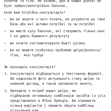
обличчя та тіла. Ми хочемо, щоб в наших дівчат не
було зайвих/непотрібних баночок.
Коли вам потрібна консультація?
ви не знаєте з чого почати, не розумієте що таке
база або які активи потрібні та чи потрібні
ви маєте купу баночок, які створюють тільки хаос
і не дають бажаного результату
ви хочете систематизувати бьюті рутину
ви не можете позбутись проблеми шкіри/волосся/
тіла, яка турбує
Як проходить консультація?
Консультація відбувається у текстовому форматі.
Ви надсилаєте фото актуального стану шкіри та
наявний догляд, а також заповнюєте анкету.
Виходячи з потреб вашої шкіри, ми
підбераємо оптимальну комбінацію засобів із усіх
представлених в Mikas брендів. Ви отримаєте
кілька варіантів і зможете обрати найбільш
підходящий вам.