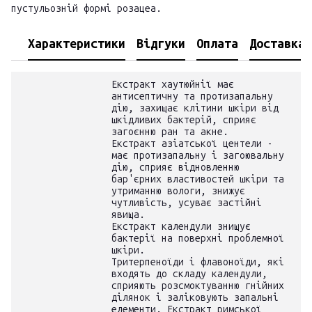
пустульозній формі розацеа.
Характеристики
Відгуки
Оплата
Доставка
Екстракт хаутюйнії має
антисептичну та протизапальну
дію, захищає клітини шкіри від
шкідливих бактерій, сприяє
загоєнню ран та акне.
Екстракт азіатської центели -
має протизапальну і загоювальну
дію, сприяє відновленню
бар'єрних властивостей шкіри та
утриманню вологи, знижує
чутливість, усуває застійні
явища.
Екстракт календули знищує
бактерії на поверхні проблемної
шкіри.
Тритерпеноїди і флавоноїди, які
входять до складу календули,
сприяють розсмоктуванню гнійних
ділянок і заліковують запальні
елементи. Екстракт римської