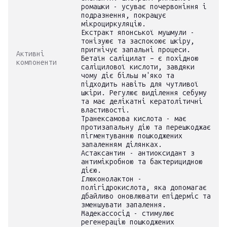
ромашки - усуває почервоніння і
подразнення, покращує
мікроциркуляцію.
Екстракт японської мушмули -
тонізуює та заспокоює шкіру,
пригнічує запальні процеси.
Активні
Бетаїн саліцилат – є похідною
компоненти
саліцилової кислоти, завдяки
чому діє більш м'яко та
підходить навіть для чутливої
шкіри. Регулює виділення себуму
та має делікатні кератолітичні
властивості.
Транексамова кислота - має
протизапальну дію та перешкоджає
пігментуванню пошкоджених
запаленням ділянках.
Астаксантин - антиоксидант з
антимікробною та бактерицидною
дією.
Глюконолактон -
полігідрокислота, яка допомагає
дбайливо оновлювати епідерміс та
зменшувати запалення.
Мадекассосід - стимулює
регенерацію пошкоджених