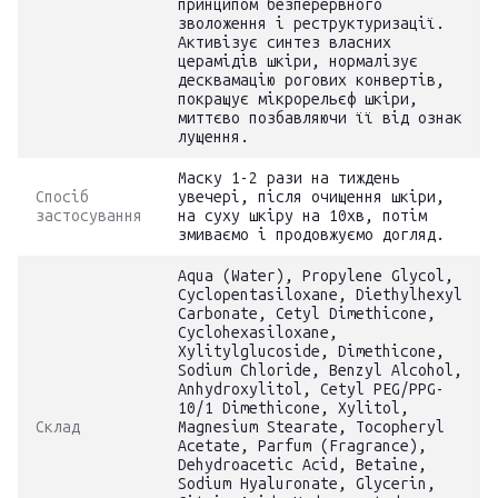
принципом безперервного
зволоження і реструктуризації.
Активізує синтез власних
церамідів шкіри, нормалізує
десквамацію рогових конвертів,
покращує мікрорельєф шкіри,
миттєво позбавляючи її від ознак
лущення.
Маску 1-2 рази на тиждень
Спосіб
увечері, після очищення шкіри,
застосування
на суху шкіру на 10хв, потім
змиваємо і продовжуємо догляд.
Aqua (Water), Propylene Glycol,
Cyclopentasiloxane, Diethylhexyl
Carbonate, Cetyl Dimethicone,
Cyclohexasiloxane,
Xylitylglucoside, Dimethicone,
Sodium Chloride, Benzyl Alcohol,
Anhydroxylitol, Cetyl PEG/PPG-
10/1 Dimethicone, Xylitol,
Склад
Magnesium Stearate, Tocopheryl
Acetate, Parfum (Fragrance),
Dehydroacetic Acid, Betaine,
Sodium Hyaluronate, Glycerin,