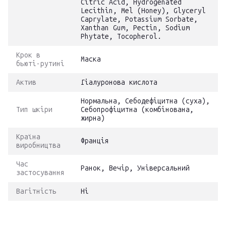
Citric Acid, Hydrogenated
Lecithin, Mel (Honey), Glyceryl
Caprylate, Potassium Sorbate,
Xanthan Gum, Pectin, Sodium
Phytate, Tocopherol.
Крок в
Маска
бьюті-рутині
Актив
Гіалуронова кислота
Нормальна, Себодефіцитна (суха),
Тип шкіри
Себопрофіцитна (комбінована,
жирна)
Країна
Франція
виробництва
Час
Ранок, Вечір, Універсальний
застосування
Вагітність
Ні