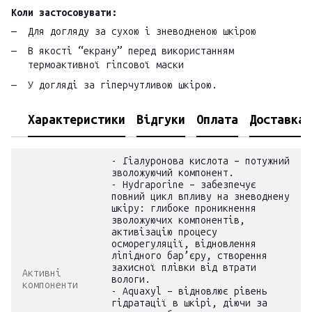
Коли застосовувати:
Для догляду за сухою і зневодненою шкірою
В якості “екрану” перед використанням
термоактивної гіпсової маски
У догляді за гіперчутливою шкірою.
Характеристики
Відгуки
Оплата
Доставка
- Гіалуронова кислота – потужний
зволожуючий компонент.
- Hydraporine – забезпечує
повний цикл впливу на зневоднену
шкіру: глибоке проникнення
зволожуючих компонентів,
активізацію процесу
осморегуляції, відновлення
ліпідного бар’єру, створення
захисної плівки від втрати
Активні
вологи.
компоненти
- Aquaxyl – відновлює рівень
гідратації в шкірі, діючи за