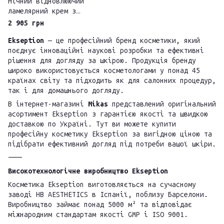
Нічний відновлюючий
ламелярний крем з
біоплацентою Ice Cream
2 905 грн
Repair 50мл
Ekseption
— це професійний бренд косметики, який
поєднує інноваційні наукові розробки та ефективні
рішення для догляду за шкірою. Продукція бренду
широко використовується косметологами у понад 45
країнах світу та підходить як для салонних процедур,
так і для домашнього догляду.
В інтернет-магазині
Mikas
представлений оригінальний
асортимент Ekseption з гарантією якості та швидкою
доставкою по Україні. Тут ви можете купити
професійну косметику Ekseption за вигідною ціною та
підібрати ефективний догляд під потреби вашої шкіри.
⸻
Високотехнологічне виробництво Ekseption
Косметика Ekseption виготовляється на сучасному
заводі HB AESTHETICS в Іспанії, поблизу Барселони.
Виробництво займає понад 5000 м² та відповідає
міжнародним стандартам якості GMP і ISO 9001.