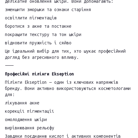
делікатне оновлення шкіри. Вони допомагають:
зменшити зморшки та ознаки старіння
освітлити пігментацію
боротися з акне та постакне
покращити текстуру та тон шкіри
відновити пружність і сяйво
Це ідеальний вибір для тих, хто шукає професійний
догляд без агресивного впливу.
⸻
Професійні пілінги Ekseption
Пілінги Ekseption — один із ключових напрямків
бренду. Вони активно використовуються косметологами
для:
лікування акне
корекції пігментації
омолодження шкіри
вирівнювання рельєфу
Завдяки поєднанню кислот і активних компонентів