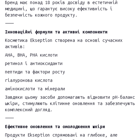
Бренд має понад 18 років досвіду в естетичній
медицині, що гарантує високу ефективність і
безпечність кожного продукту.
⸻
Інноваційні формули та активні компоненти
Косметика Ekseption створена на основі сучасних
активів:
AHA, BHA, PHA кислоти
ретинол і антиоксиданти
пептиди та фактори росту
гіалуронова кислота
амінокислоти та мінерали
Завдяки цьому засоби допомагають відновити pH-баланс
шкіри, стимулюють клітинне оновлення та забезпечують
комплексний догляд.
⸻
Ефективне оновлення та омолодження шкіри
Продукти Ekseption спрямовані на глибоке, але