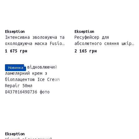
Ekseption
Ekseption
Інтенсивна зволожуюча та
Ресуфейсер для
охолоджуюча маска Fusion
абсолютного сяяння шкіри
Meso Hyaluronic - Cryo
Ekseption Ferulic
1 675 грн
2 165 грн
Mask Fusion Meso
Activator 30мл
Ekseption
Новинка
Ekseption