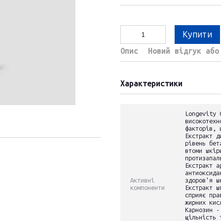
Купити
Опис
Новий відгук або
Характеристики
Longevity 
високотехн
факторів, 
Екстракт д
рівень бет
втоми шкір
протизапал
Екстракт а
антиоксида
Активні
здоров'я ш
компоненти
Екстракт ш
сприяє пра
жирних кис
Карнозин -
щільність 