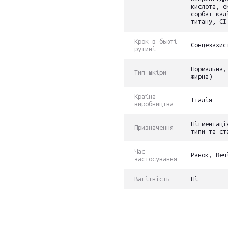
кислота, е
сорбат кал
титану, CI
Крок в бьюті-
Сонцезахис
рутині
Нормальна,
Тип шкіри
жирна)
Країна
Італія
виробництва
Пігментаці
Призначення
типи та ст
Час
Ранок, Веч
застосування
Вагітність
Ні