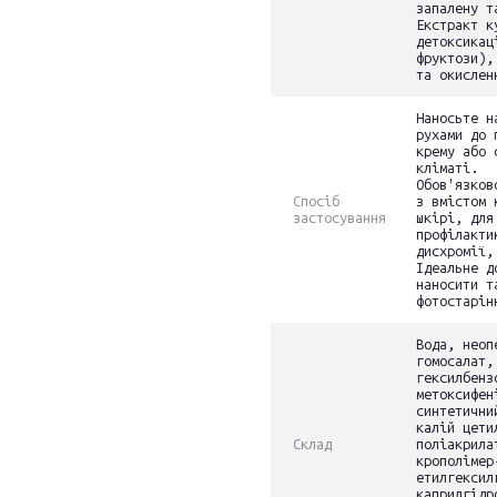
запалену т
Екстракт к
детоксикац
фруктози),
та окислен
Наносьте н
рухами до 
крему або 
кліматі.
Обов'язков
Спосіб
з вмістом 
застосування
шкірі, для
профілакти
дисхромії,
Ідеальне д
наносити т
фотостарін
Вода, неоп
гомосалат,
гексилбенз
метоксифен
синтетични
калій цети
Склад
поліакрила
крополімер
етилгексил
каприлгідр