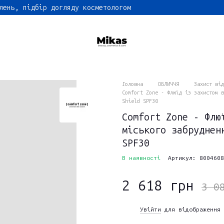
лень, підбір догляду косметологом
Головна
ОБЛИЧЧЯ
Захист від
Comfort Zone - Флюїд із захистом в
Shield SPF30
Comfort Zone - Флю
міського забруднен
SPF30
В наявності
Артикул: 8004608
2 618 грн
3 0
Увійти
для відображення 
%