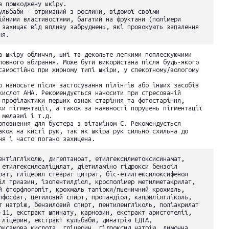
а пошкоджену шкіру.
ульбаби - отриманий з рослини, відомої своїми
ійними властивостями, багатий на фруктани (полімери
 захищає від впливу забруднень, які провокують запалення
ня.
а шкіру обличчя, шиї та декольте легкими поплескуючими
повного вбирання. Може бути використана після будь-якого
самостійно при жирному типі шкіри, у спекотному/вологому
о наносьте після застосування пілінгів або інших засобів
кислот АНА. Рекомендується наносити при стресованій
 профілактики перших ознак старіння та фотостаріння,
ки пігментації, а також за наявності порушень пігментації
 мелазмі і т.д.
оповнення для бустера з вітаміном С. Рекомендується
акож на кисті рук, так як шкіра рук сильно схильна до
ня і часто погано захищена.
ентілгліколю, дигептаноат, етилгексилметоксисинамат,
 етилгексилсаліцилат, діетиламіно гідрокси бензоїл
оат, гліцерил стеарат цитрат, біс-етилгексилоксифенол
іл триазин, ізопентилдіол, кросполімер метилметакрилат,
й фторфлогопіт, крохмаль тапіоки/пшеничний крохмаль,
лфосфат, цетиловий спирт, пропандіол, каприлілгліколь,
т натрію, бензиловий спирт, пентиленгліколь, поліакрилат
-11, екстракт шпинату, карнозин, екстракт аристотелії,
гліцерин, екстракт кульбаби, динатрію ЕДТА,
оксамова кислота, гліцерин, гідроксид натрію, лимонна