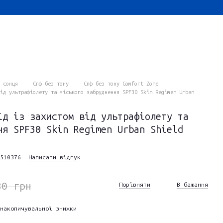
 сонця
Спф без тону
Спф без тону Comfort Zone
ід ультрафіолету та міського забруднення SPF30 Skin Regimen Urban
їд із захистом від ультрафіолету та
ня SPF30 Skin Regimen Urban Shield
510376
Написати відгук
80 грн
Порівняти
В бажання
накопичувальної знижки