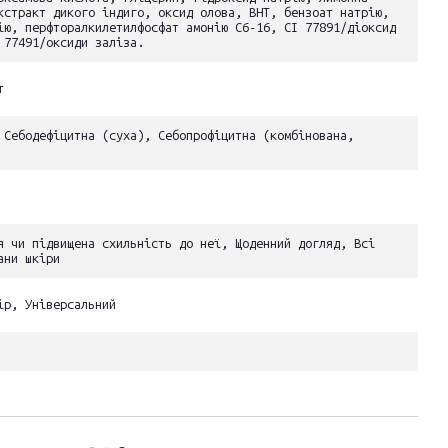
кстракт дикого індиго, оксид олова, BHT, бензоат натрію,
ію, перфторалкилетилфосфат амонію C6-16, CI 77891/діоксид
 77491/оксиди заліза.
т
 Себодефіцитна (суха), Себопрофіцитна (комбінована,
я чи підвищена схильність до неї, Щоденний догляд, Всі
ани шкіри
ір, Універсальний