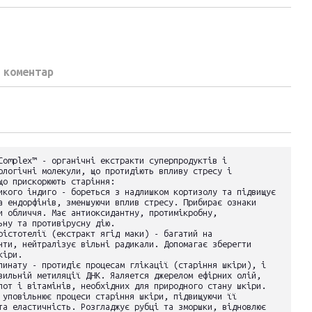
 коментар
Complex™ - органічні екстракти суперпродуктів і
ологічні молекули, що протидіють впливу стресу і
що прискорюють старіння:
икого індиго - бореться з надлишком кортизолу та підвищує
а ендорфінів, зменшуючи вплив стресу. Прибирає ознаки
и обличчя. Має антиоксидантну, протимікробну,
ьну та противірусну дію.
рістотелії (екстракт ягід маки) - багатий на
нти, нейтралізує вільні радикали. Допомагає зберегти
кіри.
пинату - протидіє процесам глікації (старіння шкіри), і
вильній метиляції ДНК. Яаляется джерелом ефірних олій,
лот і вітамінів, необхідних для природного стану шкіри.
 уповільнює процеси старіння шкіри, підвищуючи її
та еластичність. Розгладжує рубці та зморшки, відновлює