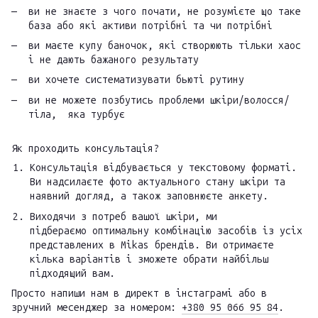
ви не знаєте з чого почати, не розумієте що таке
база або які активи потрібні та чи потрібні
ви маєте купу баночок, які створюють тільки хаос
і не дають бажаного результату
ви хочете систематизувати бьюті рутину
ви не можете позбутись проблеми шкіри/волосся/
тіла, яка турбує
Як проходить консультація?
Консультація відбувається у текстовому форматі.
Ви надсилаєте фото актуального стану шкіри та
наявний догляд, а також заповнюєте анкету.
Виходячи з потреб вашої шкіри, ми
підбераємо оптимальну комбінацію засобів із усіх
представлених в Mikas брендів. Ви отримаєте
кілька варіантів і зможете обрати найбільш
підходящий вам.
Просто напиши нам в директ в інстаграмі або в
зручний месенджер за номером:
+380 95 066 95 84
.