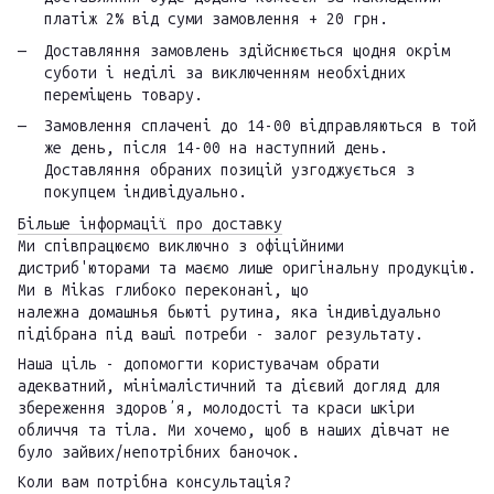
платіж 2% від суми замовлення + 20 грн.
Доставляння замовлень здійснюється щодня окрім
суботи і неділі за виключенням необхідних
переміщень товару.
Замовлення сплачені до 14-00 відправляються в той
же день, після 14-00 на наступний день.
Доставляння обраних позицій узгоджується з
покупцем індивідуально.
Більше інформації про доставку
Ми співпрацюємо виключно з офіційними
дистриб'юторами та маємо лише оригінальну продукцію.
Ми в Mikas глибоко переконані, що
належна домашнья бьюті рутина, яка індивідуально
підібрана під ваші потреби - залог результату.
Наша ціль - допомогти користувачам обрати
адекватний, мінімалістичний та дієвий догляд для
збереження здоровʼя, молодості та краси шкіри
обличчя та тіла. Ми хочемо, щоб в наших дівчат не
було зайвих/непотрібних баночок.
Коли вам потрібна консультація?