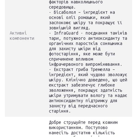
факторів навколишнього
середовища.
- Бісаболол – інгредієнт на
основі олії ромашки, який
заспокоює шкіру та покращує її
зовнішній вигляд.
Активні
- InfraGuard - поєднання танінів
компоненти
тари, потужного антиоксиданту та
органічних паростків соняшника
для захисту шкіри від
фотостаріння, яке може бути
спричинене впливом
інфрачервоного випромінювання.
- Екстракт гриба Тремелла –
інгредієнт, який чудово зволожує
шкіру. Клінічно доведено, що цей
екстракт забезпечує глибоке
зволоження, покращує здатність
шкіри утримувати вологу та надає
антиоксидантну підтримку для
захисту від передчасного
старіння.
Добре струшуйте перед кожним
використанням. Поступово
нанесіть достатню кількість