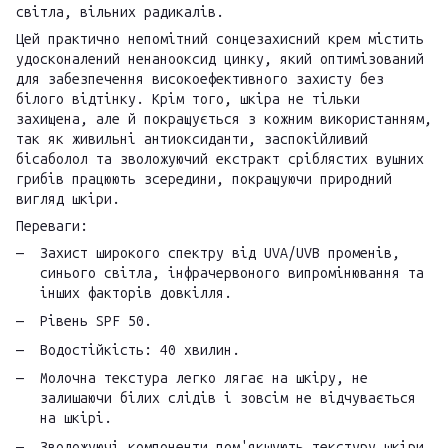
світла, вільних радикалів.
Цей практично непомітний сонцезахисний крем містить
удосконалений ненанооксид цинку, який оптимізований
для забезпечення високоефективного захисту без
білого відтінку. Крім того, шкіра не тільки
захищена, але й покращується з кожним використанням,
так як живильні антиоксиданти, заспокійливий
бісаболол та зволожуючий екстракт сріблястих вушних
грибів працюють зсередини, покращуючи природний
вигляд шкіри.
Переваги:
Захист широкого спектру від UVA/UVB променів,
синього світла, інфрачервоного випромінювання та
інших факторів довкілля.
Рівень SPF 50.
Водостійкість: 40 хвилин.
Молочна текстура легко лягає на шкіру, не
залишаючи білих слідів і зовсім не відчувається
на шкірі.
Зволожуючі компоненти пом'якшують текстуру шкіри.