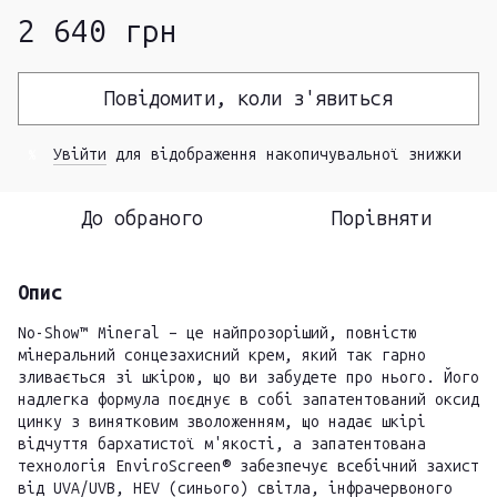
2 640 грн
Повідомити, коли з'явиться
Увійти
для відображення накопичувальної знижки
%
До обраного
Порівняти
Опис
No-Show™ Mineral – це найпрозоріший, повністю
мінеральний сонцезахисний крем, який так гарно
зливається зі шкірою, що ви забудете про нього. Його
надлегка формула поєднує в собі запатентований оксид
цинку з винятковим зволоженням, що надає шкірі
відчуття бархатистої м'якості, а запатентована
технологія EnviroScreen® забезпечує всебічний захист
від UVA/UVB, HEV (синього) світла, інфрачервоного