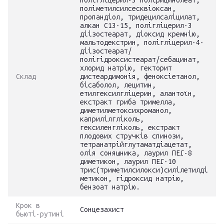
полігліцерил-3 полірицинолеат,
поліметилсилсесквіоксан,
пропандіол, тридецилсаліцилат,
алкан C13-15, полігліцерил-3
діізостеарат, діоксид кремнію,
мальтодекстрин, полігліцерил-4-
діізостеарат/
полігідроксистеарат/себацинат,
хлорид натрію, гекторит
Склад
дистеардимонія, феноксіетанол,
бісаболол, лецитин,
етилгексилгліцерин, алантоїн,
екстракт гриба тримелла,
диметилметоксихроманол,
каприлілгліколь,
гексиленгліколь, екстракт
плодових стручків спинози,
тетранатрійглутаматдіацетат,
олія соняшника, лаурил ПЕГ-8
диметикон, лаурил ПЕГ-10
трис(триметилсилокси)силілетилді
метикон, гідроксид натрію,
бензоат натрію.
Крок в
Сонцезахист
бьюті-рутині