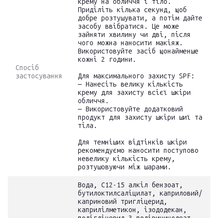
крему на обличчя і тіло.
Приділіть кілька секунд, щоб
добре розтушувати, а потім дайте
засобу ввібратися. Це може
зайняти хвилину чи дві, після
чого можна наносити макіяж.
Використовуйте засіб щонайменше
кожні 2 години.
Спосіб
застосування
Для максимального захисту SPF:
— Нанесіть велику кількість
крему для захисту всієї шкіри
обличчя.
— Використовуйте додатковий
продукт для захисту шкіри шиї та
тіла.
Для темніших відтінків шкіри
рекомендуємо наносити поступово
невелику кількість крему,
розтушовуючи між шарами.
Вода, С12-15 алкіл бензоат,
бутилоктилсаліцилат, каприловий/
каприновий тригліцерид,
каприлілметикон, ізододекан,