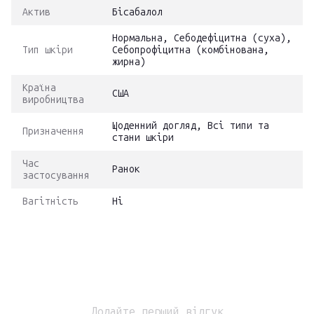
Актив
Бісабалол
Нормальна, Себодефіцитна (суха),
Тип шкіри
Себопрофіцитна (комбінована,
жирна)
Країна
США
виробництва
Щоденний догляд, Всі типи та
Призначення
стани шкіри
Час
Ранок
застосування
Вагітність
Ні
Додайте перший відгук