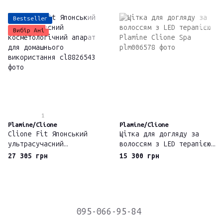
Bestseller
Вибір Ані
1
Plamine/Clione
Plamine/Clione
Clione Fit Японський
Щітка для догляду за
ультрасучасний
волоссям з LED терапією
косметологічний апарат
Plamine Clione Spa
27 305 грн
15 300 грн
для домашнього
використання
095-066-95-84