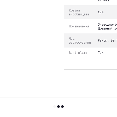
жирна)
Країна
США
виробництва
Зневоднені
Призначення
Щоденний д
Час
Ранок, Веч
застосування
Вагітність
Так