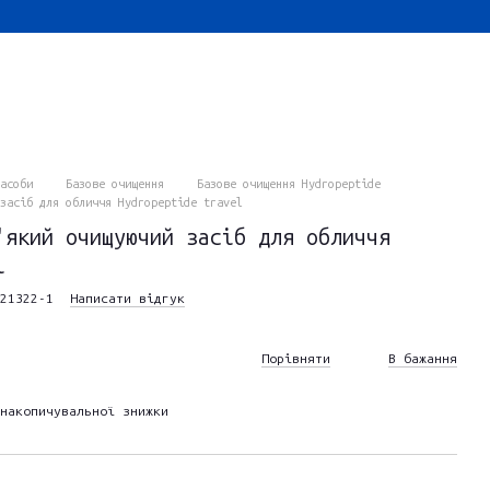
асоби
Базове очищення
Базове очищення Hydropeptide
засіб для обличчя Hydropeptide travel
'який очищуючий засіб для обличчя
l
21322-1
Написати відгук
Порівняти
В бажання
накопичувальної знижки