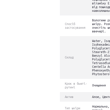
вітаміну Е
від пошкод
навколишнь
Вологими р
Спосіб
шкіру. Роз
застосування
очистіть ш
ввечері.
Water, Iso
Isohexadec
Polyglycer
Steareth-2
Benzyl Alc
Склад
Polyglycer
Tetrasodiu
Centella A
Phenoxyeth
Phytostero
Крок в бьюті-
Очищення
рутині
Актив
Алое, Цент
Нормальна,
Тип шкіри