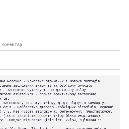
 коментар
ане молочко - комплекс отриманих з молока пептидів,
рівень зволоження шкіри та її бар’єрну функцію.
а - заспокоює чутливу та роздратовану шкіру.
ентели азіатської - сприяє ефективному засвоєнню
нтів.
- заспокоює, зволожує шкіру, дарує відчуття комфорту.
а олія - найбагатше джерело необхідних вітамінів, основні
D і E. Має чудові зволожуючі, регенеруючі, пластифікуючі
і (тобто здатність зробити шкіру більш еластичною).
до - швидко відновлює цілісність шкіри, зцілюючи її
олія (Carthamus Tinctorius) - завдяки високому вмісту