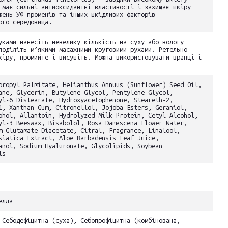
 має сильні антиоксидантні властивості і захищає шкіру
жень УФ-променів та інших шкідливих факторів
ого середовища.
уками нанесіть невелику кількість на суху або вологу
поділіть м’якими масажними круговими рухами. Ретельно
кіру, промийте і висушіть. Можна використовувати вранці і
propyl Palmitate, Helianthus Annuus (Sunflower) Seed Oil,
ane, Glycerin, Butylene Glycol, Pentylene Glycol,
yl-6 Distearate, Hydroxyacetophenone, Steareth-2,
1, Xanthan Gum, Citronellol, Jojoba Esters, Geraniol,
ohol, Allantoin, Hydrolyzed Milk Protein, Cetyl Alcohol,
yl-3 Beeswax, Bisabolol, Rosa Damascena Flower Water,
m Glutamate Diacetate, Citral, Fragrance, Linalool,
siatica Extract, Aloe Barbadensis Leaf Juice,
anol, Sodium Hyaluronate, Glycolipids, Soybean
ls
елла
 Себодефіцитна (суха), Себопрофіцитна (комбінована,