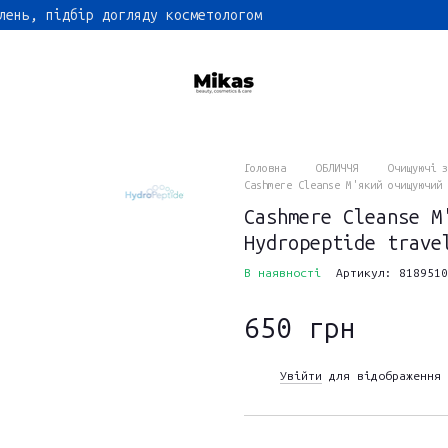
лень, підбір догляду косметологом
Головна
ОБЛИЧЧЯ
Очищуючі з
Cashmere Cleanse М'який очищуючий 
Cashmere Cleanse М
Hydropeptide trave
В наявності
Артикул: 8189510
650 грн
Увійти
для відображення 
%