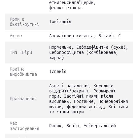
етилгексилгліцерин,
феноксіетанол.
Крок в
Тонізація
бьюті-рутині
Актив
Азелаїнова кислота, Вітамін С
Нормальна, Себодефіцитна (суха),
Тип шкіри
Себопрофіцитна (комбінована,
жирна)
Країна
Іспанія
виробництва
Акне і запалення, Комедони
відкриті/закриті, Розширені
пори, Застійні плями після
Призначення
висипань, Постакне, Почервоніння
шкіри, Щоденний догляд, Всі типи
та стани шкіри
Час
Ранок, Вечір, Універсальний
застосування