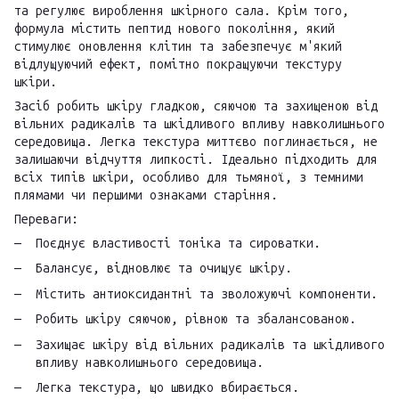
та регулює вироблення шкірного сала. Крім того,
формула містить пептид нового покоління, який
стимулює оновлення клітин та забезпечує м'який
відлущуючий ефект, помітно покращуючи текстуру
шкіри.
Засіб робить шкіру гладкою, сяючою та захищеною від
вільних радикалів та шкідливого впливу навколишнього
середовища. Легка текстура миттєво поглинається, не
залишаючи відчуття липкості. Ідеально підходить для
всіх типів шкіри, особливо для тьмяної, з темними
плямами чи першими ознаками старіння.
Переваги:
Поєднує властивості тоніка та сироватки.
Балансує, відновлює та очищує шкіру.
Містить антиоксидантні та зволожуючі компоненти.
Робить шкіру сяючою, рівною та збалансованою.
Захищає шкіру від вільних радикалів та шкідливого
впливу навколишнього середовища.
Легка текстура, що швидко вбирається.