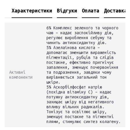
Характеристики
Відгуки
Оплата
Доставка
6% Комплекс зеленого та чорного
чаю – надає заспокійливу дію,
регулює вироблення себуму та
чинить антиоксидантну дію.
5% Азелаїнова кислота –
допомагає зменшити вираженість
пігментації, рубців та слідів
постакне, ефективно пригнічує
запалення, зменшує почервоніння
Активні
та подразнення, завдяки чому
компоненти
вирівнюється загальний тон
шкіри.
5% Аскорбілфосфат натрію
(похідна вітаміну С) – надає
потужну антиоксидантну дію,
захищає шкіру від негативного
впливу вільних радикалів.
Тонізує та освітлює шкіру,
зменшує постакне та пігментні
плями, стимулює синтез колагену.