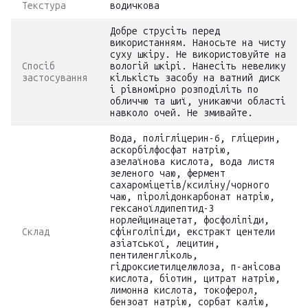
Текстура
водичкова
Добре струсіть перед
використанням. Наносьте на чисту
суху шкіру. Не використовуйте на
Спосіб
вологій шкірі. Нанесіть невелику
застосування
кількість засобу на ватний диск
і рівномірно розподіліть по
обличчю та шиї, уникаючи області
навколо очей. Не змивайте.
Вода, полігліцерин-6, гліцерин,
аскорбілфосфат натрію,
азелаїнова кислота, вода листя
зеленого чаю, фермент
сахароміцетів/ксиліну/чорного
чаю, піролідонкарбонат натрію,
гексаноїлдипептид-3
норлейцинацетат, фосфоліпіди,
Склад
сфінголіпіди, екстракт центели
азіатської, лецитин,
пентиленгліколь,
гідроксиетилцелюлоза, п-анісова
кислота, біотин, цитрат натрію,
лимонна кислота, токоферол,
бензоат натрію, сорбат калію,