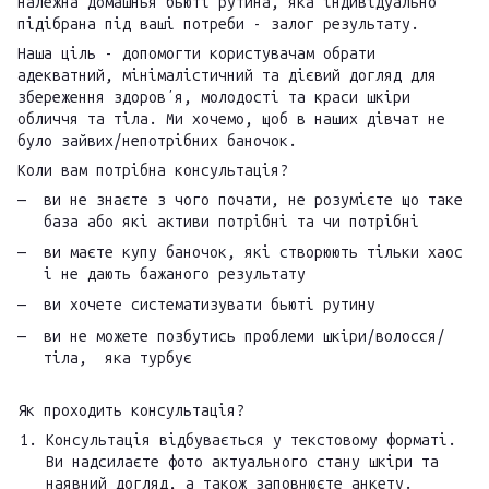
належна домашнья бьюті рутина, яка індивідуально
підібрана під ваші потреби - залог результату.
Наша ціль - допомогти користувачам обрати
адекватний, мінімалістичний та дієвий догляд для
збереження здоровʼя, молодості та краси шкіри
обличчя та тіла. Ми хочемо, щоб в наших дівчат не
було зайвих/непотрібних баночок.
Коли вам потрібна консультація?
ви не знаєте з чого почати, не розумієте що таке
база або які активи потрібні та чи потрібні
ви маєте купу баночок, які створюють тільки хаос
і не дають бажаного результату
ви хочете систематизувати бьюті рутину
ви не можете позбутись проблеми шкіри/волосся/
тіла, яка турбує
Як проходить консультація?
Консультація відбувається у текстовому форматі.
Ви надсилаєте фото актуального стану шкіри та
наявний догляд, а також заповнюєте анкету.