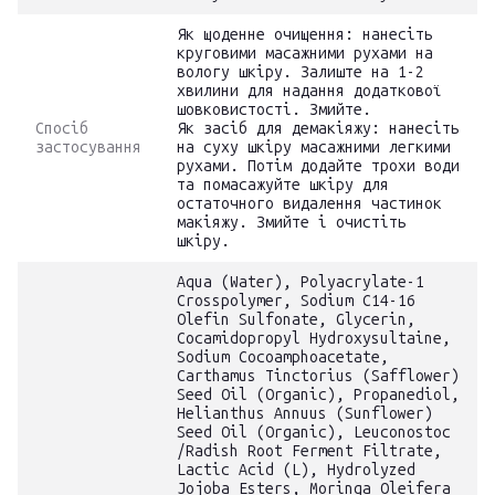
Як щоденне очищення: нанесіть
круговими масажними рухами на
вологу шкіру. Залиште на 1-2
хвилини для надання додаткової
шовковистості. Змийте.
Спосіб
Як засіб для демакіяжу: нанесіть
застосування
на суху шкіру масажними легкими
рухами. Потім додайте трохи води
та помасажуйте шкіру для
остаточного видалення частинок
макіяжу. Змийте і очистіть
шкіру.
Aqua (Water), Polyacrylate-1
Crosspolymer, Sodium C14-16
Olefin Sulfonate, Glycerin,
Cocamidopropyl Hydroxysultaine,
Sodium Cocoamphoacetate,
Carthamus Tinctorius (Safflower)
Seed Oil (Organic), Propanediol,
Helianthus Annuus (Sunflower)
Seed Oil (Organic), Leuconostoc
/Radish Root Ferment Filtrate,
Lactic Acid (L), Hydrolyzed
Jojoba Esters, Moringa Oleifera