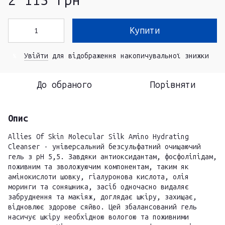
2 115 грн
Купити
Увійти
для відображення накопичувальної знижки
%
До обраного
Порівняти
Опис
Allies Of Skin Molecular Silk Amino Hydrating
Cleanser - універсальний безсульфатний очищаючий
гель з рН 5,5. Завдяки антиоксидантам, фосфоліпідам,
поживним та зволожуючим компонентам, таким як
амінокислоти шовку, гіалуронова кислота, олія
моринги та соняшника, засіб одночасно видаляє
забруднення та макіяж, доглядає шкіру, захищає,
відновлює здорове сяйво. Цей збалансований гель
насичує шкіру необхідною вологою та поживними