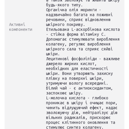
а також зволожує та живить шкіру
будь-якого типу.
Органічна олія моринги -
надзвичайно багата на поживні
речовини, сприяє відновленню
Активні
шкірного покриву.
компоненти
Етильована L-аскорбінова кислота
- стійка форма вітаміну С.
Допомагає стимулювати вироблення
колагену, регулює вироблення
шкірного сала та сприяє сяйві
шкіри.
Лецитинові фосфоліпіди - важливе
джерело жирних кислот,
необхідних для еластичності
шкіри. Вони утворюють захисну
плівку на поверхні шкіри,
утримуючи вологу всередині.
Білий чай - є антиоксидантом,
заспокоює шкіру.
L-молочна кислота - глибоко
проникає в шкіру і очищає пори,
чинить відлущуючий ефект, надає
зволожуючу дію, нейтралізує дію
вільних радикалів, прискорює
процес клітинного оновлення та
стимулює синтез колагену.