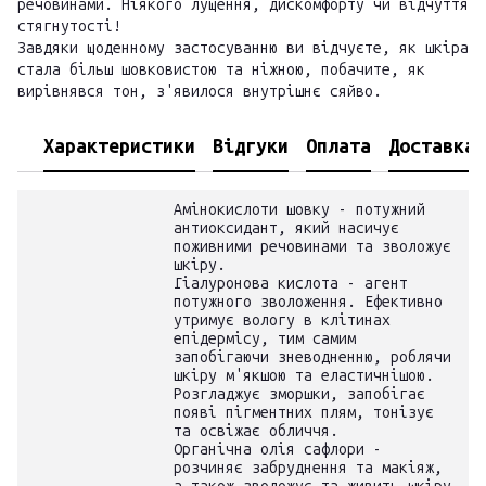
речовинами. Ніякого лущення, дискомфорту чи відчуття
стягнутості!
Завдяки щоденному застосуванню ви відчуєте, як шкіра
стала більш шовковистою та ніжною, побачите, як
вирівнявся тон, з'явилося внутрішнє сяйво.
Характеристики
Відгуки
Оплата
Доставка
Амінокислоти шовку - потужний
антиоксидант, який насичує
поживними речовинами та зволожує
шкіру.
Гіалуронова кислота - агент
потужного зволоження. Ефективно
утримує вологу в клітинах
епідермісу, тим самим
запобігаючи зневодненню, роблячи
шкіру м'якшою та еластичнішою.
Розгладжує зморшки, запобігає
появі пігментних плям, тонізує
та освіжає обличчя.
Органічна олія сафлори -
розчиняє забруднення та макіяж,