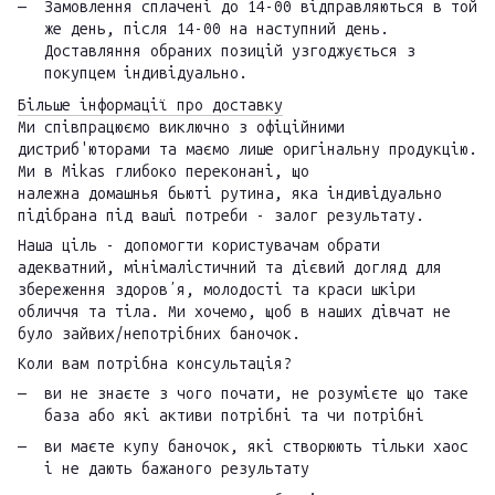
Замовлення сплачені до 14-00 відправляються в той
же день, після 14-00 на наступний день.
Доставляння обраних позицій узгоджується з
покупцем індивідуально.
Більше інформації про доставку
Ми співпрацюємо виключно з офіційними
дистриб'юторами та маємо лише оригінальну продукцію.
Ми в Mikas глибоко переконані, що
належна домашнья бьюті рутина, яка індивідуально
підібрана під ваші потреби - залог результату.
Наша ціль - допомогти користувачам обрати
адекватний, мінімалістичний та дієвий догляд для
збереження здоровʼя, молодості та краси шкіри
обличчя та тіла. Ми хочемо, щоб в наших дівчат не
було зайвих/непотрібних баночок.
Коли вам потрібна консультація?
ви не знаєте з чого почати, не розумієте що таке
база або які активи потрібні та чи потрібні
ви маєте купу баночок, які створюють тільки хаос
і не дають бажаного результату