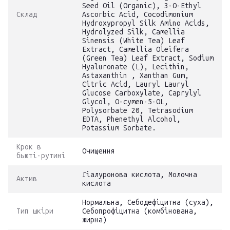
Seed Oil (Organic), 3-O-Ethyl
Склад
Ascorbic Acid, Cocodimonium
Hydroxypropyl Silk Amino Acids,
Hydrolyzed Silk, Camellia
Sinensis (White Tea) Leaf
Extract, Camellia Oleifera
(Green Tea) Leaf Extract, Sodium
Hyaluronate (L), Lecithin,
Astaxanthin , Xanthan Gum,
Citric Acid, Lauryl Lauryl
Glucose Carboxylate, Caprylyl
Glycol, O-cymen-5-OL,
Polysorbate 20, Tetrasodium
EDTA, Phenethyl Alcohol,
Potassium Sorbate.
Крок в
Очищення
бьюті-рутині
Гіалуронова кислота, Молочна
Актив
кислота
Нормальна, Себодефіцитна (суха),
Тип шкіри
Себопрофіцитна (комбінована,
жирна)