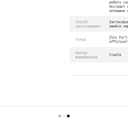
роботу са
Екстракт 
знімаючи 
Спосіб
Застосову
застосування:
змийте че
Zinc Pyri
Склад
officinal
Країна
Італія
виробництва