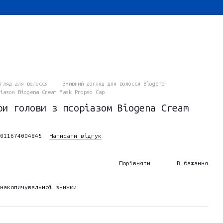
гляд для волосся
Змивний догляд для волосся Biogena
іазом Biogena Cream Mask Propso Cap
ри голови з псоріазом Biogena Cream
011674004845
Написати відгук
Порівняти
В бажання
накопичувальної знижки