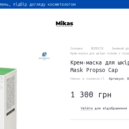
лень, підбір догляду косметологом
Головна
ВОЛОССЯ
Змивний до
Крем-маска для шкіри голови з псор
Крем-маска для шкі
Mask Propso Cap
Немає в наявності
Артикул: 8
1 300 грн
Увійти
для відображення 
%