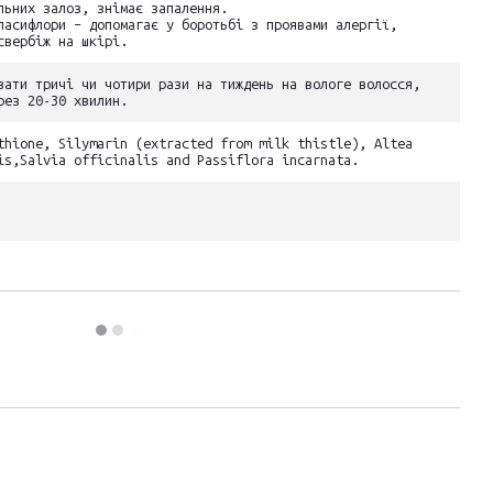
льних залоз, знімає запалення.
пасифлори – допомагає у боротьбі з проявами алергії,
свербіж на шкірі.
вати тричі чи чотири рази на тиждень на вологе волосся,
рез 20-30 хвилин.
thione, Silymarin (extracted from milk thistle), Altea
is,Salvia officinalis and Passiflora incarnata.