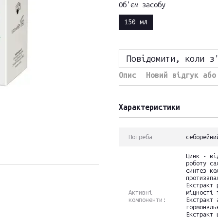
Об'єм засобу
150 мл
Повідомити, коли з
Опис
Новий відгук або
Характеристики
Потреба
себорейни
Цинк - ві
роботу са
синтез ко
протизапа
Екстракт 
Активні
міцності 
компоненти:
Екстракт 
гормональ
Екстракт 