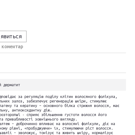
'явиться
 коментар
й дерматит
дповідає за регуляцію поділу клітин волосяного фолікула,
льних залоз, забезпечує регенерацію шкіри, стимулює
лагену та кератину – основного білка стрижня волосся, має
льну, антиоксидантну дію.
розторопші - сприяє збільшенню густоти волосся його
та привабливості зовнішнього вигляду.
алтею – доброчинно впливає на волосяні фолікули, діє на
ному рівні, «пробуджуючи» їх, стимулюючи ріст волосся.
шавлії – зволожує, тонізує та живить шкіру, нормалізує