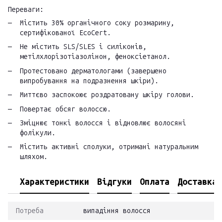
Переваги:
Містить 30% органічного соку розмарину,
сертифікованої EcoCert.
Не містить SLS/SLES і силіконів,
метілхлорізотіазолінон, феноксіетанол.
Протестовано дерматологами (завершено
випробування на подразнення шкіри).
Миттєво заспокоює роздратовану шкіру голови.
Повертає обсяг волоссю.
Зміцнює тонкі волосся і відновлює волосяні
фолікули.
Містить активні сполуки, отримані натуральним
шляхом.
Характеристики
Відгуки
Оплата
Доставка
Потреба
випадіння волосся