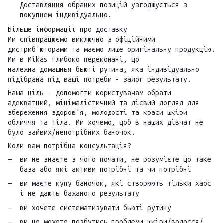
Доставляння обраних позицій узгоджується з
покупцем індивідуально.
Більше інформації про доставку
Ми співпрацюємо виключно з офіційними
дистриб'юторами та маємо лише оригінальну продукцію.
Ми в Mikas глибоко переконані, що
належна домашнья бьюті рутина, яка індивідуально
підібрана під ваші потреби - залог результату.
Наша ціль - допомогти користувачам обрати
адекватний, мінімалістичний та дієвий догляд для
збереження здоровʼя, молодості та краси шкіри
обличчя та тіла. Ми хочемо, щоб в наших дівчат не
було зайвих/непотрібних баночок.
Коли вам потрібна консультація?
ви не знаєте з чого почати, не розумієте що таке
база або які активи потрібні та чи потрібні
ви маєте купу баночок, які створюють тільки хаос
і не дають бажаного результату
ви хочете систематизувати бьюті рутину
ви не можете позбутись проблеми шкіри/волосся/