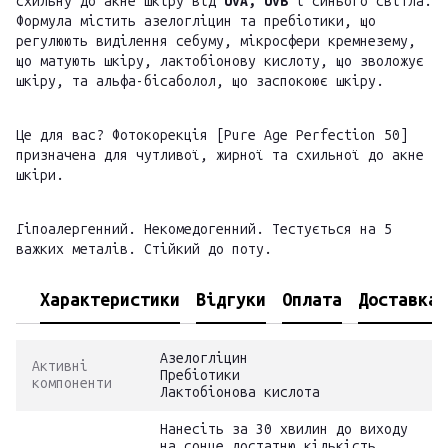
схильну до акне шкіру від
UVA, UVB
і синього світла.
Формула містить азелогліцин та пребіотики, що
регулюють виділення себуму, мікросфери кремнезему,
що матують шкіру, лактобіонову кислоту, що зволожує
шкіру, та альфа-бісаболол, що заспокоює шкіру.
Це для вас? Фотокорекція [Pure Age Perfection 50]
призначена для чутливої, жирної та схильної до акне
шкіри.
Гіпоалергенний. Некомедогенний. Тестується на 5
важких металів. Стійкий до поту.
Характеристики
Відгуки
Оплата
Доставка
Азелогліцин
Активні
Пребіотики
компоненти
Лактобіонова кислота
Нанесіть за 30 хвилин до виходу
на сонце достатню кількість