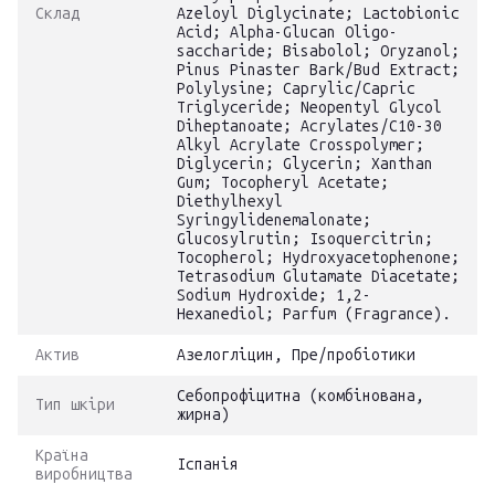
Склад
Azeloyl Diglycinate; Lactobionic
Acid; Alpha-Glucan Oligo-
saccharide; Bisabolol; Oryzanol;
Pinus Pinaster Bark/Bud Extract;
Polylysine; Caprylic/Capric
Triglyceride; Neopentyl Glycol
Diheptanoate; Acrylates/C10-30
Alkyl Acrylate Crosspolymer;
Diglycerin; Glycerin; Xanthan
Gum; Tocopheryl Acetate;
Diethylhexyl
Syringylidenemalonate;
Glucosylrutin; Isoquercitrin;
Tocopherol; Hydroxyacetophenone;
Tetrasodium Glutamate Diacetate;
Sodium Hydroxide; 1,2-
Hexanediol; Parfum (Fragrance).
Актив
Азелогліцин, Пре/пробіотики
Себопрофіцитна (комбінована,
Тип шкіри
жирна)
Країна
Іспанія
виробництва