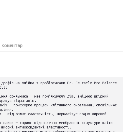
 коментар
ідрофільна олійка з пробіотиками Dr. Ceuracle Pro Balance
Oil:
іння соняшника — має пом’якшуючу дію, зміцнює шкірний
кращує гідратацію.
амії — прискорює процеси клітинного оновлення, сповільнює
аріння.
а — відновлює еластичність, нормалізує водно-жировий
в оливи — сприяє відновленню мембранної структури клітин
 високі антиоксидантні властивості.
ня пінника лугового — має себорегулюючу та протизапальну