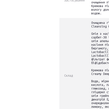
застосування
очищення п
Кремова пі
вологу дол
водою.
Очищуюча г
Cleansing 
Олія з нас
сорбет-30 
олія апель
насіння пі
бергамоту,
Lactobacil
Lactobacil
фільтрат ф
біфідобакт
Кремова пі
Creamy Dee
Склад
Вода, міри
кислота, п
глюкозид, 
гліцерил с
олія грейп
динатрій Е
очередноли
лимону, ек