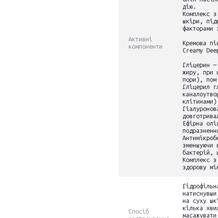
дію.
Комплекс з
шкіри, під
факторами 
Активні
Кремова пі
компоненти
Creamy Dee
Гліцерин —
жиру, при 
пори), пом
Гліцерил г
каналоутво
клітинами)
Гіалуронов
довготрива
Ефірна олі
подразненн
Антимікроб
зменшуючи 
бактерій, 
Комплекс з
здорову мі
Гідрофільн
натиснувши
на суху шк
кілька хви
Спосіб
масажувати