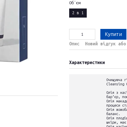
Обʼєм
2 в 1
Купити
Опис
Новий відгук або
Характеристики
Очищуюча г
Cleansing 
Олія з нас
бар’єр, по
Олія макад
процеси ст
Олія жожоб
баланс.
Олія плоді
шкіри, має
Олія насін