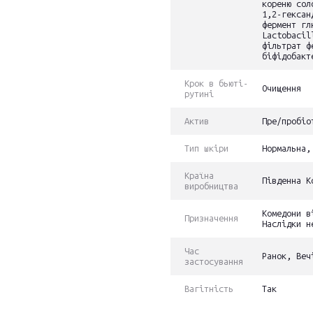
кореню сол
1,2-гексан
фермент гл
Lactobacil
фільтрат ф
біфідобакт
Крок в бьюті-
Очищення
рутині
Актив
Пре/пробіо
Тип шкіри
Нормальна,
Країна
Південна К
виробництва
Комедони в
Призначення
Наслідки н
Час
Ранок, Веч
застосування
Вагітність
Так