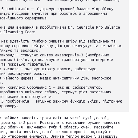
 5 пробіотиків — підтримує здоровий баланс мікробіому
вищує місцевий імунітет при боротьбі з агресивними
зовнішнього середовища
нка для вмивання з пробіотиками Dr. Ceuracle Pro Balance
p Cleansing Foam:
 має здатність глибоко очищати шкіру від забруднень та
цьому справляє нейтральну дію (не пересушує та не забиває
’якшує та зволожує.
люкозид — стимулює синтез аквапоринів-3 (мембранних
рюючих білків, що полегшують транспортування води між
 та покращує гідратацію.
а кислота — зменшує втрату вологи, забезпечує
лий зволожуючий ефект.
я чайного дерева — надає антисептичну дію, заспокоює
я.
ний комплекс Софольянс С — діє як себорегулятор,
виробництво шкірного себуму, стримує ріст патогенних
що викликають появу акне.
 5 пробіотиків — зміцнює захисну функцію шкіри, підтримує
крофлору.
а олійка: нанесіть трохи олії на чисті сухі долоні,
 дозатор 2-3 рази. Розітріть і масажними рухами нанесіть
іру обличчя, включаючи губи і область очей. Масажуйте
лин, потім змочіть долоні теплою водою і продовжуйте
 до утворення емульсії. Змийте теплою водою і завершіть