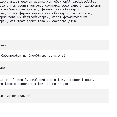
одки, лізат ферментованих лактобактерій Lactobacillus,
діол, гіалуронат натрію, комплекс Софольянс C (дріжжовий
юкози/метилрапсидату), фермент лактобактерій
lus, лізат ферментованих лактобактерій Lactococcus,
ерментованих біфідобактерій, лізат ферментованих
ерій, фільтрат ферментованих сахароміцетів.
тики
 Себопрофіцитна (комбінована, жирна)
орея
ідкриті/закриті, Нерівний тон шкіри, Розширені пори,
еякісного очищення шкіри, Щоденний догляд
ір, Універсальний