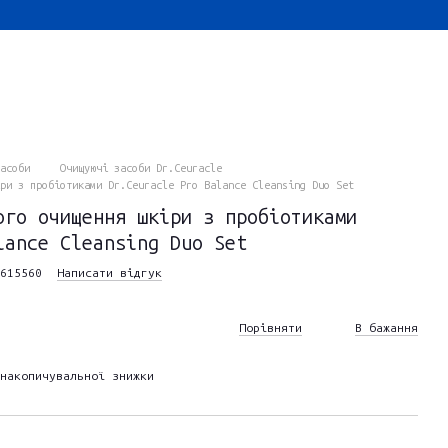
асоби
Очищуючі засоби Dr.Ceuracle
ри з пробіотиками Dr.Ceuracle Pro Balance Cleansing Duo Set
ого очищення шкіри з пробіотиками
lance Cleansing Duo Set
615560
Написати відгук
Порівняти
В бажання
накопичувальної знижки