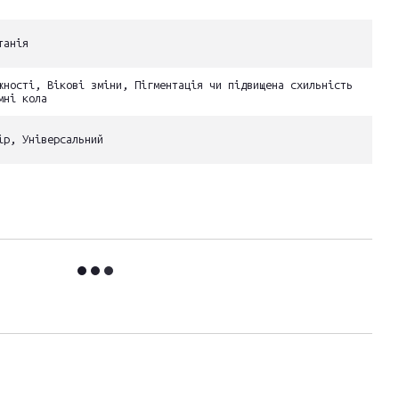
танія
жності, Вікові зміни, Пігментація чи підвищена схильність
мні кола
ір, Універсальний