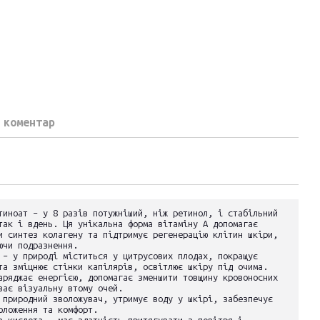
 коментар
тиноат – у 8 разів потужніший, ніж ретинол, і стабільний
так і вдень. Ця унікальна форма вітаміну А допомагає
и синтез колагену та підтримує регенерацію клітин шкіри,
ючи подразнення.
 – у природі міститься у цитрусових плодах, покращує
та зміцнює стінки капілярів, освітлює шкіру під очима.
аряджає енергією, допомагає зменшити товщину кровоносних
ває візуальну втому очей.
 природний зволожувач, утримує воду у шкірі, забезпечує
оложення та комфорт.