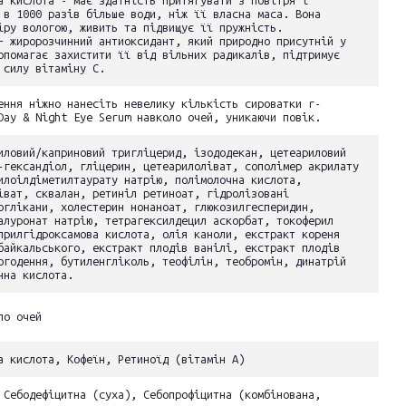
а кислота - має здатність притягувати з повітря і
 в 1000 разів більше води, ніж її власна маса. Вона
іру вологою, живить та підвищує її пружність.
– жиророзчинний антиоксидант, який природно присутній у
опомагає захистити її від вільних радикалів, підтримує
 силу вітаміну С.
ення ніжно нанесіть невелику кількість сироватки r-
Day & Night Eye Serum навколо очей, уникаючи повік.
иловий/каприновий тригліцерид, ізододекан, цетеариловий
-гександіол, гліцерин, цетеарилоліват, сополімер акрилату
илоілдіметилтаурату натрію, полімолочна кислота,
іват, сквалан, ретиніл ретиноат, гідролізовані
оглікани, холестерин нонаноат, глюкозилгесперидин,
алуронат натрію, тетрагексилдецил аскорбат, токоферил
прилгідроксамова кислота, олія каноли, екстракт кореня
байкальського, екстракт плодів ванілі, екстракт плодів
огодення, бутиленгліколь, теофілін, теобромін, динатрій
нна кислота.
ло очей
а кислота, Кофеїн, Ретиноїд (вітамін А)
 Себодефіцитна (суха), Себопрофіцитна (комбінована,