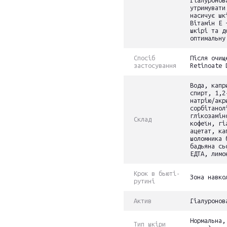
Гіалуронов
утримувати
насичує шк
Вітамін Е 
шкірі та д
оптимальну
Спосіб
Після очищ
застосування
Retinoate 
Вода, капр
спирт, 1,2
натрію/акр
сорбітанол
глікозамін
Склад
кофеїн, гі
ацетат, ка
шоломника 
бадьяна сь
ЕДТА, лимо
Крок в бьюті-
Зона навко
рутині
Актив
Гіалуронов
Нормальна,
Тип шкіри