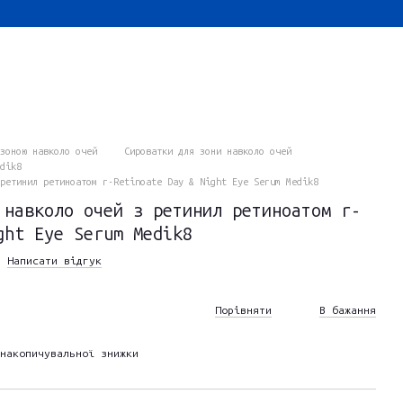
зоною навколо очей
Сироватки для зони навколо очей
dik8
ретинил ретиноатом r-Retinoate Day & Night Eye Serum Medik8
 навколо очей з ретинил ретиноатом r-
ght Eye Serum Medik8
Написати відгук
Порівняти
В бажання
накопичувальної знижки