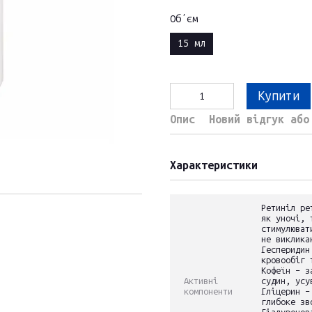
Обʼєм
15 мл
Купити
Опис
Новий відгук або
Характеристики
Ретиніл ре
як уночі, 
стимулюват
не виклика
Гесперидин
кровообіг 
Кофеїн – з
Активні
судин, усу
компоненти
Гліцерин –
глибоке зв