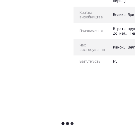
жирна)
Країна
Велика Бри
виробництва
Втрата пру
Призначення
до неї, Те
Час
Ранок, Веч
застосування
Вагітність
Ні