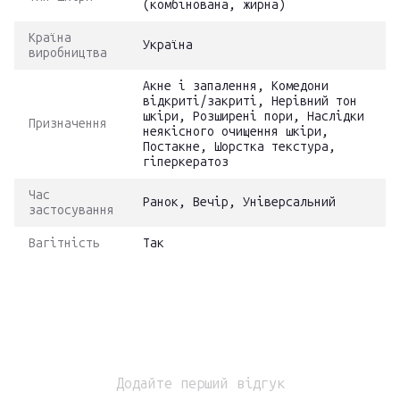
(комбінована, жирна)
Країна
Україна
виробництва
Акне і запалення, Комедони
відкриті/закриті, Нерівний тон
шкіри, Розширені пори, Наслідки
Призначення
неякісного очищення шкіри,
Постакне, Шорстка текстура,
гіперкератоз
Час
Ранок, Вечір, Універсальний
застосування
Вагітність
Так
Додайте перший відгук