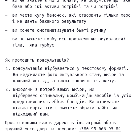
ви не знаєте з чого почати, не розумієте що таке
база або які активи потрібні та чи потрібні
ви маєте купу баночок, які створюють тільки хаос
і не дають бажаного результату
ви хочете систематизувати бьюті рутину
ви не можете позбутись проблеми шкіри/волосся/
тіла, яка турбує
Як проходить консультація?
Консультація відбувається у текстовому форматі.
Ви надсилаєте фото актуального стану шкіри та
наявний догляд, а також заповнюєте анкету.
Виходячи з потреб вашої шкіри, ми
підбераємо оптимальну комбінацію засобів із усіх
представлених в Mikas брендів. Ви отримаєте
кілька варіантів і зможете обрати найбільш
підходящий вам.
Просто напиши нам в директ в інстаграмі або в
зручний месенджер за номером:
+380 95 066 95 84
.