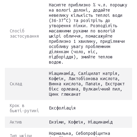
Насипте приблизно ½ ч.л. порошку
на вологі долоні, додайте
невелику кількість теплої води
(36-37°С) та розітріть до
утворення пінки. Розподіліть
Спосіб
масажними рухами по вологій
застосування
шкірі обличчя, помасажуйте
приблизно 1 хвилину, приділяючи
особливу увагу проблемним
ділянкам (чоло, ніс,
підборіддя), змийте теплою
водою.
Ніацинамід, Саліцилат натрія,
Кофеїн, Лактобіонова кислота,
Склад
Винна кислота, Папаїн, Екстракт
бікс орлеана, Вулканічний пил,
Цинк глюканат
Крок в
Ексфоліація
бьюті-рутині
Актив
Ензіми, Кофеїн, Ніацинамід
Нормальна, Себопрофіцитна
Тип шкіри