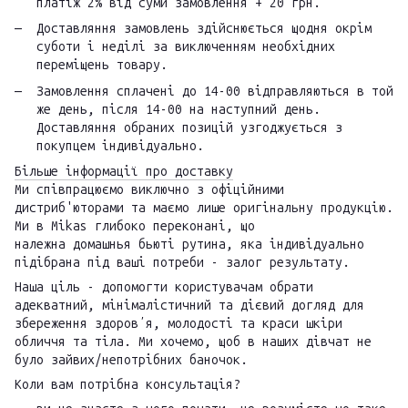
платіж 2% від суми замовлення + 20 грн.
Доставляння замовлень здійснюється щодня окрім
суботи і неділі за виключенням необхідних
переміщень товару.
Замовлення сплачені до 14-00 відправляються в той
же день, після 14-00 на наступний день.
Доставляння обраних позицій узгоджується з
покупцем індивідуально.
Більше інформації про доставку
Ми співпрацюємо виключно з офіційними
дистриб'юторами та маємо лише оригінальну продукцію.
Ми в Mikas глибоко переконані, що
належна домашнья бьюті рутина, яка індивідуально
підібрана під ваші потреби - залог результату.
Наша ціль - допомогти користувачам обрати
адекватний, мінімалістичний та дієвий догляд для
збереження здоровʼя, молодості та краси шкіри
обличчя та тіла. Ми хочемо, щоб в наших дівчат не
було зайвих/непотрібних баночок.
Коли вам потрібна консультація?