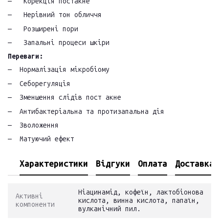
Корекція постакне
Нерівний тон обличчя
Розширені пори
Запальні процеси шкіри
Переваги:
Нормалізація мікробіому
Себорегуляція
Зменшення слідів пост акне
Антибактеріальна та протизапальна дія
Зволоження
Матуючий ефект
Характеристики
Відгуки
Оплата
Доставка
Ніацинамід, кофеїн, лактобіонова
Активні
кислота, винна кислота, папаїн,
компоненти
вулканічний пил.