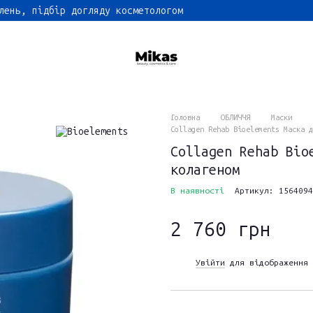
лень, підбір догляду косметологом
Головна
ОБЛИЧЧЯ
Маски
Collagen Rehab Bioelements Маска д
Collagen Rehab Bio
колагеном
В наявності
Артикул: 1564094
2 760 грн
Увійти
для відображення 
%