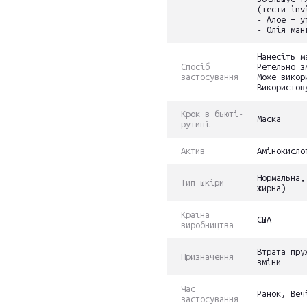
(тести inv
- Алое – у
- Олія ман
Нанесіть м
Спосіб
Ретельно з
застосування
Може викор
Використов
Крок в бьюті-
Маска
рутині
Актив
Амінокисло
Нормальна,
Тип шкіри
жирна)
Країна
США
виробництва
Втрата пру
Призначення
зміни
Час
Ранок, Веч
застосування