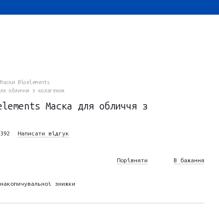
Маски Bioelements
ля обличчя з колагеном
elements Маска для обличчя з
392
Написати відгук
Порівняти
В бажання
накопичувальної знижки