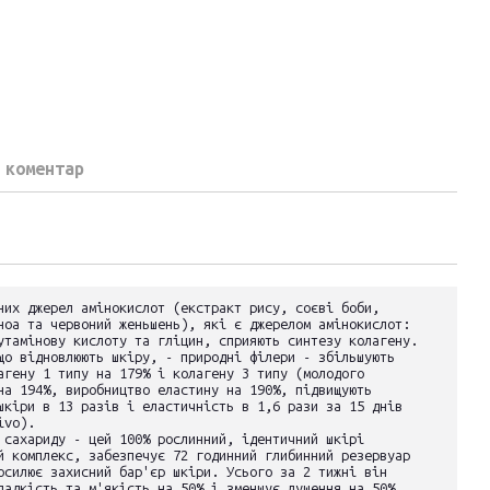
 коментар
них джерел амінокислот (екстракт рису, соєві боби,
ноа та червоний женьшень), які є джерелом амінокислот:
утамінову кислоту та гліцин, сприяють синтезу колагену.
що відновлюють шкіру, - природні філери - збільшують
агену 1 типу на 179% і колагену 3 типу (молодого
на 194%, виробництво еластину на 190%, підвищують
шкіри в 13 разів і еластичність в 1,6 рази за 15 днів
ivo).
 сахариду - цей 100% рослинний, ідентичний шкірі
й комплекс, забезпечує 72 годинний глибинний резервуар
осилює захисний бар'єр шкіри. Усього за 2 тижні він
ладкість та м'якість на 50% і зменшує лущення на 50%