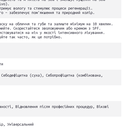
ivo).
тримує вологу та стимулює процеси регенерації.
го – забезпечує пом'якшення та природний колір.
аску на обличчя та губи та залиште мінімум на 10 хвилин.
мийте. Скористайтеся зволожуючим або кремом з SPF.
истовуватися на ніч у якості інтенсивного лікування.
уйте так часто, як це потрібно.
ти
 Себодефіцитна (суха), Себопрофіцитна (комбінована,
жності, Відновлення після професійних процедур, Вікові
ір, Універсальний