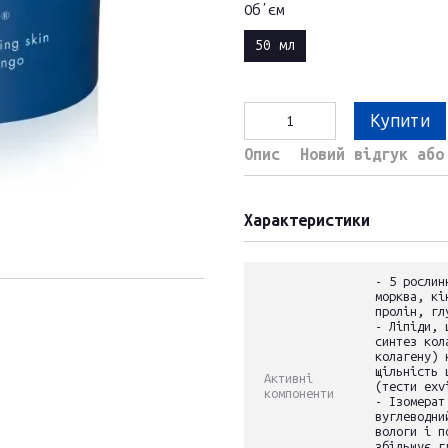
Обʼєм
50 мл
Купити
Опис
Новий відгук або
Характеристики
- 5 рослин
морква, кі
пролін, гл
- Ліпіди, 
синтез кол
колагену) 
щільність 
Активні
(тести exv
компоненти
- Ізомерат
вуглеводни
вологи і п
збільшує г